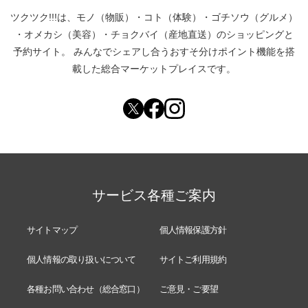
ツクツク!!!は、
モノ（物販）
・
コト（体験）
・
ゴチソウ（グルメ）
・
オメカシ（美容）
・
チョクバイ（産地直送）
のショッピングと
予約サイト。
みんなでシェアし合う
おすそ分けポイント機能
を搭
載した総合マーケットプレイスです。
サービス各種ご案内
サイトマップ
個人情報保護方針
個人情報の取り扱いについて
サイトご利用規約
各種お問い合わせ（総合窓口）
ご意見・ご要望