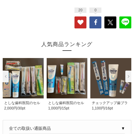
20
0
人気商品ランキング
としな歯科医院のセル
としな歯科医院のセル
チェックアップ歯ブラ
2,000円/30pt
1,000円/15pt
1,100円/16pt
フケア用品 お買い..
フケア用品 お買い..
シセット 1,100円
▼