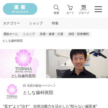
検索
カート
グループ
カテゴリー
ショップ
特集
通販ホーム
ショップ
医療・健康・介護
病院・医療機関
としな歯科医院
当店の総合ページへ
としな歯科医院
“直す”より“治す” 自然治癒力を活かした“削らない歯医者”