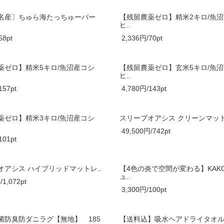
名産〕ちゅら海たっちゅーバー
【残留農薬ゼロ】精米2キロ/魚
ヒ..
58pt
2,336円/70pt
薬ゼロ】精米5キロ/魚沼産コシ
【残留農薬ゼロ】玄米5キロ/魚
ヒ..
157pt
4,780円/143pt
薬ゼロ】精米3キロ/魚沼産コシ
スリープオアシス クリーンマット
49,500円/742pt
101pt
オアシス ハイブリッドマットレ..
【4色の炎で空間が変わる】KAKO
ュ..
/1,072pt
3,300円/100pt
菌防臭防ダニラグ【無地】 185
【送料込】吸水ヘアドライタオル