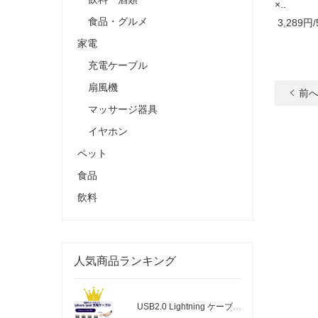
×..
食品・グルメ
3,289円/
家電
充電ケーブル
扇風機
前
マッサージ器具
イヤホン
ペット
食品
飲料
人気商品ランキング
USB2.0 Lightning ケーブル｜充電 頑丈メ..