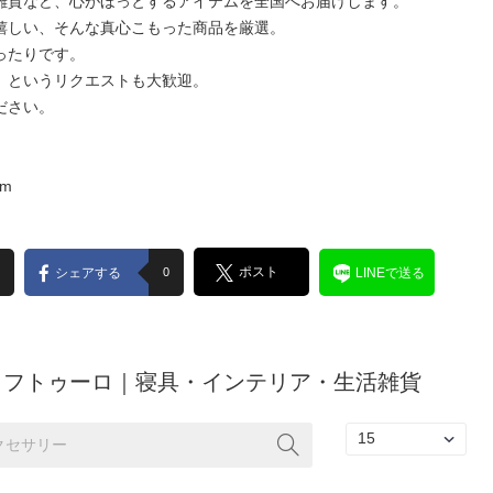
雑貨など、心がほっとするアイテムを全国へお届けします。
嬉しい、そんな真心こもった商品を厳選。
ったりです。
」というリクエストも大歓迎。
ださい。
om
ポスト
シェアする
0
LINEで送る
uro フトゥーロ｜寝具・インテリア・生活雑貨