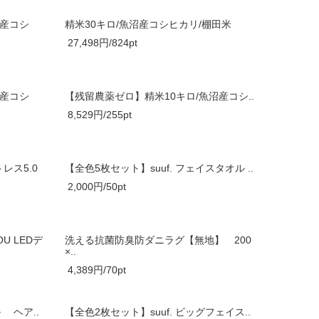
沼産コシ
精米30キロ/魚沼産コシヒカリ/棚田米
27,498円/824pt
沼産コシ
【残留農薬ゼロ】精米10キロ/魚沼産コシ..
8,529円/255pt
レス5.0
【全色5枚セット】suuf. フェイスタオル ..
2,000円/50pt
U LEDデ
洗える抗菌防臭防ダニラグ【無地】 200
×..
4,389円/70pt
 ヘア..
【全色2枚セット】suuf. ビッグフェイス..