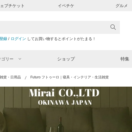
ウェブチケット
イベチケ
グルメ
登録
/
ログイン
してお買い物するとポイントがたまる！
ショップ
特集
テゴリー
雑貨・日用品
Futuro フトゥーロ｜寝具・インテリア・生活雑貨