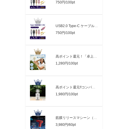
750円/100pt
USB2.0 Type-C ケーブル｜充電 頑丈メッ..
750円/100pt
高ポイント還元！「卓上扇風機」・「手持..
1,280円/100pt
高ポイント還元!!コンパクトで持ち運びが..
1,980円/100pt
筋膜リリースマシーン（軽量コンパクトハ..
3,980円/60pt