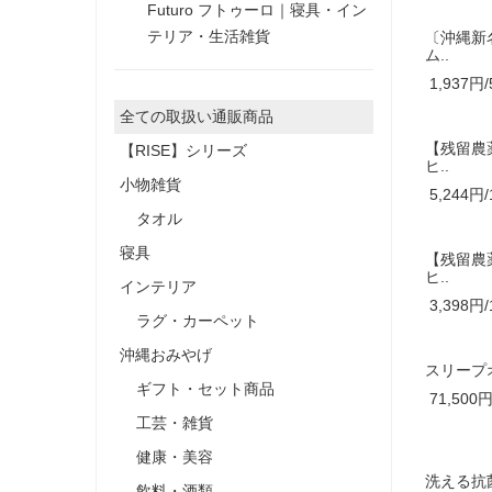
Futuro フトゥーロ｜寝具・イン
テリア・生活雑貨
〔沖縄新
ム..
1,937円/
全ての取扱い通販商品
【残留農
【RISE】シリーズ
ヒ..
小物雑貨
5,244円/
タオル
寝具
【残留農
ヒ..
インテリア
3,398円/
ラグ・カーペット
沖縄おみやげ
スリープ
ギフト・セット商品
71,500円
工芸・雑貨
健康・美容
洗える抗
飲料・酒類