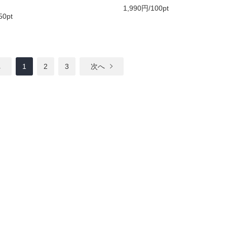
1,990円/100pt
50pt
へ
1
2
3
次へ