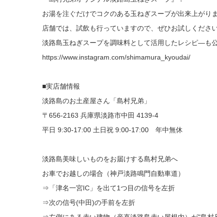
お湯を注ぐだけでコクのある玉ねぎスープが出来上がり
店舗では、試飲も行っていますので、ぜひお試しくださ
淡路島玉ねぎスープを調味料として活用したレシピ―も
https://www.instagram.com/shimamura_kyoudai/
■実店舗情報
淡路島のお土産屋さん「島村兄弟」
〒656-2163 兵庫県淡路市中田 4139-4
平日 9:30-17:00 土日祝 9:00-17:00 年中無休
淡路島美味しいものをお届けする島村兄弟へ
お車でお越しの場合（神戸淡路鳴門自動車道）
⇒「津名一宮IC」を出て1つ目の信号を左折
⇒次の信号(中田)の手前を左折
⇒左側にある赤い建物（産直淡路島赤い屋根内）が"島村