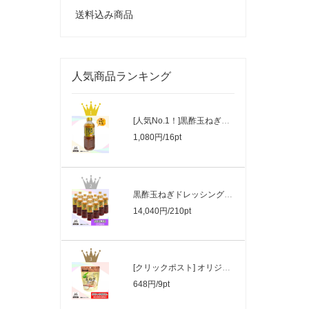
送料込み商品
人気商品ランキング
[人気No.1！]黒酢玉ねぎドレッシング《50..
1,080円/16pt
黒酢玉ねぎドレッシング(500ml) ×13本《..
14,040円/210pt
[クリックポスト] オリジナル淡路島玉ね..
648円/9pt