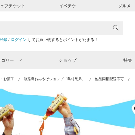
ウェブチケット
イベチケ
グルメ
登録
/
ログイン
してお買い物するとポイントがたまる！
ショップ
特集
テゴリー
・お菓子
淡路島おみやげショップ「島村兄弟」
他品同梱配送不可