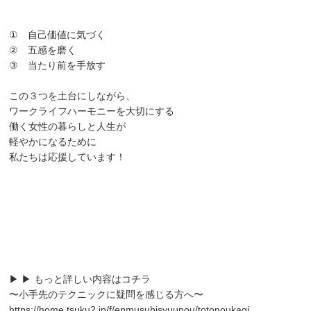
① 自己価値に気づく
② 五感を磨く
③ 当たり前を手放す
この３つを土台にしながら、
ワークライフハーモニーを大切にする
働く女性の暮らしと人生が
軽やかになるために
私たちは応援しています！
▶ ▶ もっと詳しい内容はコチラ
〜小手先のテクニックに疑問を感じる方へ〜
https://home.tsuku2.jp/f/enmusubisyuunou/totonoukagi