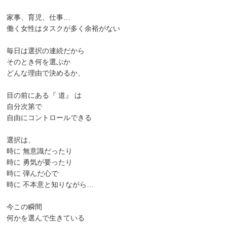
家事、育児、仕事…
働く女性はタスクが多く余裕がない
毎日は選択の連続だから
そのとき何を選ぶか
どんな理由で決めるか、
目の前にある『 道』 は
自分次第で
自由にコントロールできる
選択は、
時に 無意識だったり
時に 勇気が要ったり
時に 弾んだ心で
時に 不本意と知りながら…
今この瞬間
何かを選んで生きている