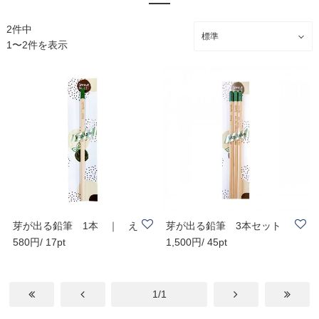
2件中
1〜2件を表示
芽が出る鉛筆 1本 ｜ え
芽が出る鉛筆 3本セット
580円/ 17pt
1,500円/ 45pt
んぴつ 筆記用..
｜ えんぴつ ..
1/1