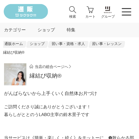
検索
カート
グループ
カテゴリー
ショップ
特集
通販ホーム
ショップ
習い事・資格・求人
習い事・レッスン
縁結び収納®
当店の総合ページへ
縁結び収納®
がんばらないから上手くいく自然体お片づけ
ご訪問くださり誠にありがとうございます！
暮らしがととのうLABO主宰の鈴木景子です
当サービスは《簡単・楽しく・続く》をモットーに、❶散らかる部