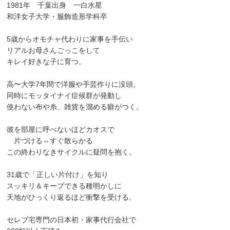
1981年 千葉出身 一白水星
和洋女子大学・服飾造形学科卒
5歳からオモチャ代わりに家事を手伝い
リアルお母さんごっこをして
キレイ好きな子に育つ。
高〜大学7年間で洋服や手芸作りに没頭。
同時にモッタイナイ症候群が発動し
使わない布や糸、雑貨を溜める癖がつく。
彼を部屋に呼べないほどカオスで
片づける⇔すぐ散らかる
この終わりなきサイクルに疑問を抱く。
31歳で「正しい片付け」を知り
スッキリ＆キープできる種明かしに
天地がひっくり返るほど衝撃を受ける。
セレブ宅専門の日本初・家事代行会社で