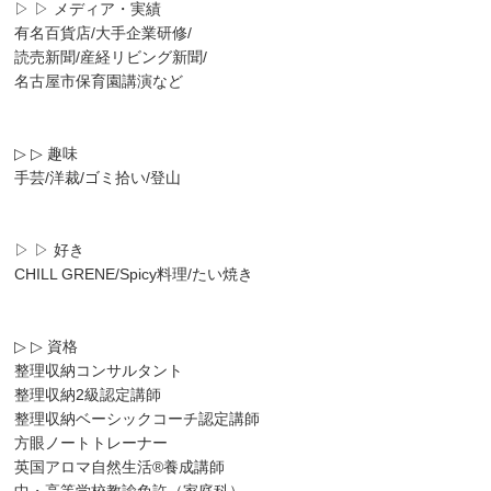
▷ ▷ メディア・実績
有名百貨店/大手企業研修/
読売新聞/産経リビング新聞/
名古屋市保育園講演など
▷ ▷ 趣味
手芸/洋裁/ゴミ拾い/登山
▷ ▷ 好き
CHILL GRENE/Spicy料理/たい焼き
▷ ▷ 資格
整理収納コンサルタント
整理収納2級認定講師
整理収納ベーシックコーチ認定講師
方眼ノートトレーナー
英国アロマ自然生活®養成講師