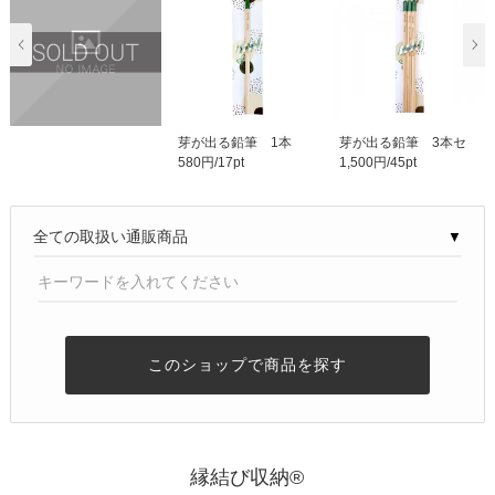
芽が出る鉛筆 1本
芽が出る鉛筆 3本セ
580円/17pt
1,500円/45pt
｜ えんぴつ 筆記用..
ット ｜ えんぴつ ..
▼
このショップで商品を探す
縁結び収納®