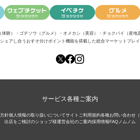
（体験）
・
ゴチソウ（グルメ）
・
オメカシ（美容）
・
チョクバイ（産地
シェアし合う
おすそ分けポイント機能
を搭載した総合マーケットプレイ
サービス各種ご案内
方針
個人情報の取り扱いについて
サイトご利用規約
各種お問い合わせ（
出店をご検討のショップ様
運営会社のご案内
採用情報
FAQ
ノムノム