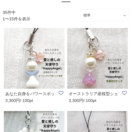
35件中
1〜15件を表示
あなた自身をパワースポッ
オーストラリア産桜型シェ
3,300円/ 100pt
3,300円/ 100pt
ト化！愛と癒し..
ル付き：あなた..