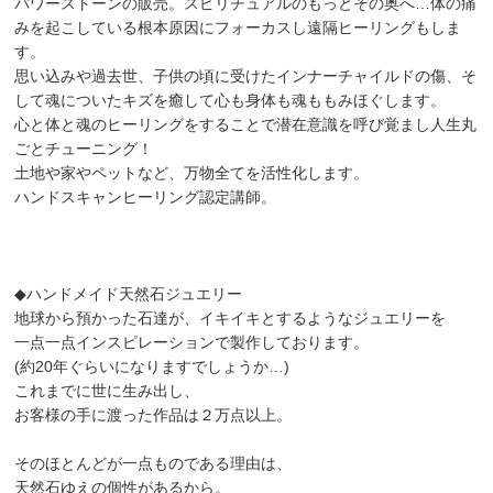
パワーストーンの販売。スピリチュアルのもっとその奥へ…体の痛
みを起こしている根本原因にフォーカスし遠隔ヒーリングもしま
す。
思い込みや過去世、子供の頃に受けたインナーチャイルドの傷、そ
して魂についたキズを癒して心も身体も魂ももみほぐします。
心と体と魂のヒーリングをすることで潜在意識を呼び覚まし人生丸
ごとチューニング！
土地や家やペットなど、万物全てを活性化します。
ハンドスキャンヒーリング認定講師。
◆ハンドメイド天然石ジュエリー
地球から預かった石達が、イキイキとするようなジュエリーを
一点一点インスピレーションで製作しております。
(約20年ぐらいになりますでしょうか…)
これまでに世に生み出し、
お客様の手に渡った作品は２万点以上。
そのほとんどが一点ものである理由は、
天然石ゆえの個性があるから。