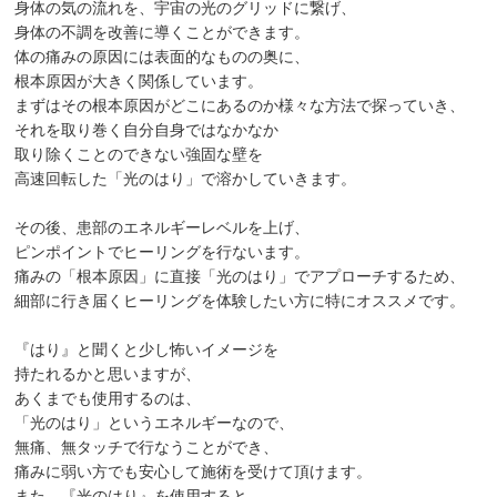
身体の気の流れを、宇宙の光のグリッドに繋げ、
身体の不調を改善に導くことができます。
体の痛みの原因には表面的なものの奥に、
根本原因が大きく関係しています。
まずはその根本原因がどこにあるのか様々な方法で探っていき、
それを取り巻く自分自身ではなかなか
取り除くことのできない強固な壁を
高速回転した「光のはり」で溶かしていきます。
その後、患部のエネルギーレベルを上げ、
ピンポイントでヒーリングを行ないます。
痛みの「根本原因」に直接「光のはり」でアプローチするため、
細部に行き届くヒーリングを体験したい方に特にオススメです。
『はり』と聞くと少し怖いイメージを
持たれるかと思いますが、
あくまでも使用するのは、
「光のはり」というエネルギーなので、
無痛、無タッチで行なうことができ、
痛みに弱い方でも安心して施術を受けて頂けます。
また、『光のはり』を使用すると