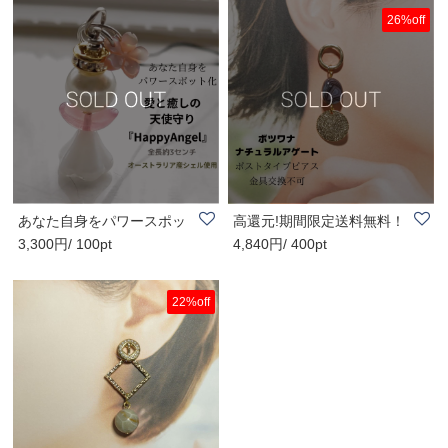
26%off
あなた自身をパワースポッ
高還元!期間限定送料無料！
3,300円/ 100pt
4,840円/ 400pt
ト化！愛と癒し..
大人可愛いコ..
22%off