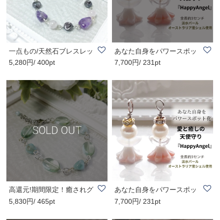
一点もの/天然石ブレスレッ
あなた自身をパワースポッ
5,280円/ 400pt
7,700円/ 231pt
ト/アメジスト..
ト化！愛と癒し..
高還元!期間限定！癒されグ
あなた自身をパワースポッ
5,830円/ 465pt
7,700円/ 231pt
リーンブレス/..
ト化！愛と癒し..