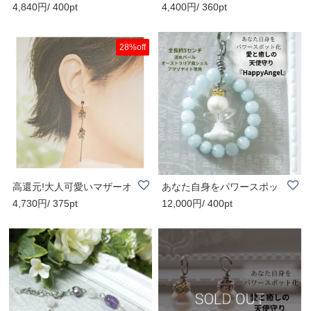
4,840円/ 400pt
4,400円/ 360pt
ラリア産黒蝶..
ル金具｜オース..
28%off
高還元!大人可愛いマザーオ
あなた自身をパワースポッ
4,730円/ 375pt
12,000円/ 400pt
ブパールピア..
ト化！愛と癒し..