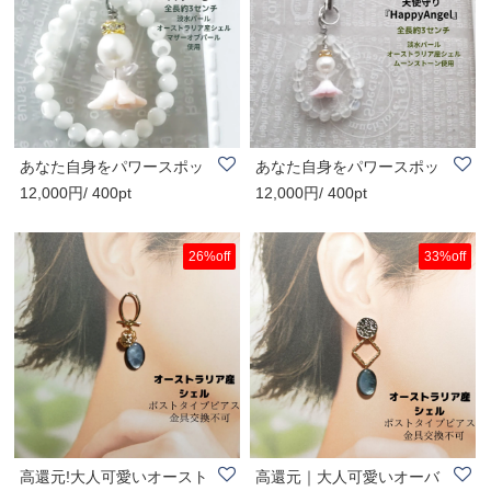
あなた自身をパワースポッ
あなた自身をパワースポッ
12,000円/ 400pt
12,000円/ 400pt
ト化！愛と癒し..
ト化！愛と癒し..
26%off
33%off
高還元!大人可愛いオースト
高還元｜大人可愛いオーバ