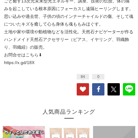
ごと癒す13次元未来型光エネルギー、講座、技術の伝授。体の痛
みを起こしている根本原因にフォーカスし遠隔ヒーリングします。
思い込みや過去世、子供の頃のインナーチャイルドの傷、そして魂
についたキズを癒して心も身体も魂ももみほぐす。
土地や家や環境や動植物などを活性化。天然石ナビゲーターが作る
ハンドメイド天然石アクセサリー（ピアス、イヤリング、羽織飾
り、羽織紐）の販売。
お問合せはこちら⬇︎
https://x.gd/18X
84
0
人気商品ランキング