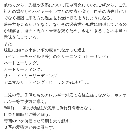
兼ねてから、先祖や家系について悩み研究していたご縁から、ご先
祖との繋がりやハイヤーセルフとの交流が増え、自分の過去世だけ
でなく相談に来る方の過去世も受け取るようにようになる。
過去世を見るだけでなく、なぜその過去世が現世に関係しているの
か紐解き、過去・現在・未来を繋ぐため、今を生きることの本当の
意味を伝えている。
また、
現世における小さい頃の癒されなかった過去
（インナーチャイルド等）のクリーニング（ヒーリング）、
ハートヒーリング、
カードリーディング、
サイコメトリーリーディング、
アニマルリーディング・ヒーリングetcも行う。
二児の母。子供たちのアレルギー対応で右往左往しながら、ホメオ
パシー等で快方に導く。
8年前、一家の大黒柱が病床に倒れ身障者となり、
自身も同時期に鬱と闘う。
暗闇の中を彷徨った時期も乗り越え、
３匹の愛猫達と共に暮らす。