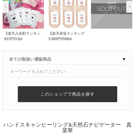
【楽天入浴剤ランキン
【楽天岩塩ランキング
923円/13pt
5,889円/588pt
グ1位】バスソルト ..
1位】6個セット 水..
▼
このショップで商品を探す
ハンドスキャンヒーリング&天然石ナビゲーター 真
菜華