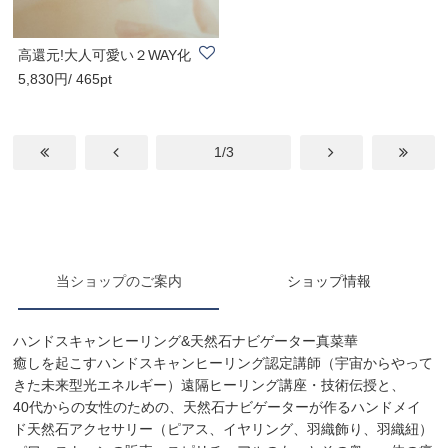
高還元!大人可愛い２WAY化
5,830円/ 465pt
石珊瑚イヤリン..
1/3
当ショップのご案内
ショップ情報
ハンドスキャンヒーリング&天然石ナビゲーター真菜華
癒しを起こすハンドスキャンヒーリング認定講師（宇宙からやって
きた未来型光エネルギー）遠隔ヒーリング講座・技術伝授と、
40代からの女性のための、天然石ナビゲーターが作るハンドメイ
ド天然石アクセサリー（ピアス、イヤリング、羽織飾り、羽織紐）