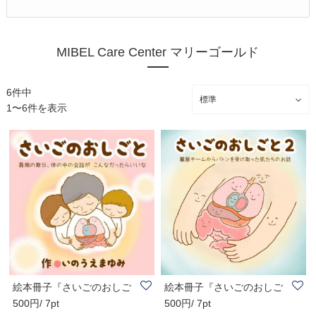
MIBEL Care Center マリーゴールド
6件中
1〜6件を表示
絵本冊子『さいごのおしご
絵本冊子『さいごのおしご
500円/ 7pt
500円/ 7pt
と』〜最期の数..
と２』〜臓器チ..