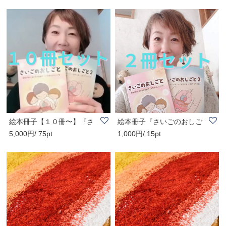
絵本冊子【１０冊〜】『さ
絵本冊子『さいごのおしご
5,000円/ 75pt
1,000円/ 15pt
いごのおしごと..
と』『さいごの..