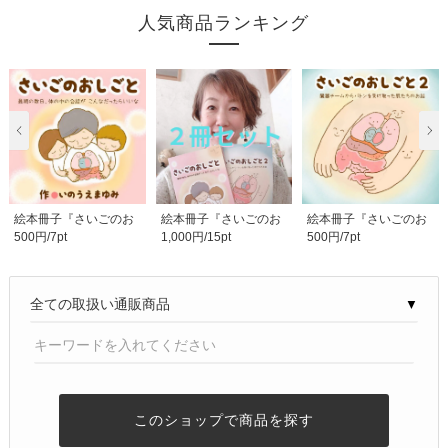
人気商品ランキング
絵本冊子『さいごのお
絵本冊子『さいごのお
絵本冊子『さいごのお
500円/7pt
1,000円/15pt
500円/7pt
しごと』〜最期の数..
しごと』『さいごの..
しごと２』〜臓器チ..
▼
このショップで商品を探す