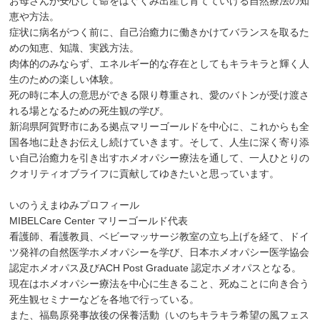
お母さんが安心して命をはぐくみ出産し育てていける自然療法の知
恵や方法。
症状に病名がつく前に、自己治癒力に働きかけてバランスを取るた
めの知恵、知識、実践方法。
肉体的のみならず、エネルギー的な存在としてもキラキラと輝く人
生のための楽しい体験。
死の時に本人の意思ができる限り尊重され、愛のバトンが受け渡さ
れる場となるための死生観の学び。
新潟県阿賀野市にある拠点マリーゴールドを中心に、これからも全
国各地に赴きお伝えし続けていきます。そして、人生に深く寄り添
い自己治癒力を引き出すホメオパシー療法を通して、一人ひとりの
クオリティオブライフに貢献してゆきたいと思っています。
いのうえまゆみプロフィール
MIBELCare Center マリーゴールド代表
看護師、看護教員、ベビーマッサージ教室の立ち上げを経て、ドイ
ツ発祥の自然医学ホメオパシーを学び、日本ホメオパシー医学協会
認定ホメオパス及びACH Post Graduate 認定ホメオパスとなる。
現在はホメオパシー療法を中心に生きること、死ぬことに向き合う
死生観セミナーなどを各地で行っている。
また、福島原発事故後の保養活動（いのちキラキラ希望の風フェス