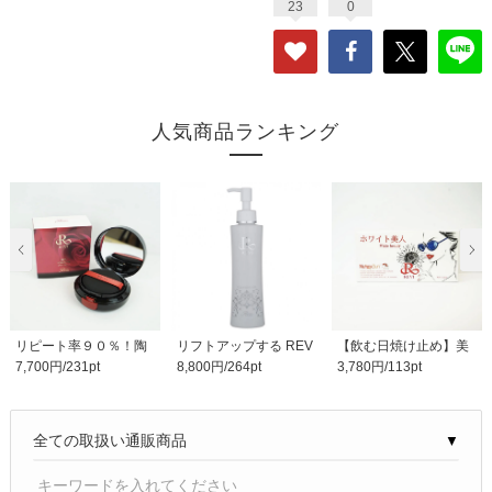
23
0
人気商品ランキング
リピート率９０％！陶
リフトアップする REV
【飲む日焼け止め】美
7,700円/231pt
8,800円/264pt
3,780円/113pt
肌ファンデーション..
Iクレンジングジェル
白効果！REVI ホワ..
▼