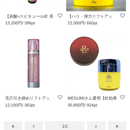
【炭酸×スピキュール針 美
【ハリ・弾力リフトアッ
13,200円/ 396pt
22,000円/ 660pt
容液】REVI 陶..
プ】REVI 陶肌ク..
毛穴引き締めリフトアッ
MEGUMIさん愛用【針効果
12,100円/ 363pt
30,800円/ 924pt
プ！REVI 陶肌ジ..
で瞬間小顔リフト..
1/1