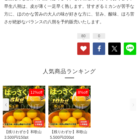
早生八朔は、皮が薄く一足早く熟します。甘すぎるミカンが苦手な
方に、ほのかな苦みの大人の味が好きな方に、甘み、酸味、ほろ苦
さが絶妙なバランスの八朔を予約販売いたします。
80
0
人気商品ランキング
12%off
8%off
【残りわずか】和歌山
【残りわずか】和歌山
3,500円/150pt
5,500円/200pt
県紀の川市産八朔（..
県紀の川市産八朔（..