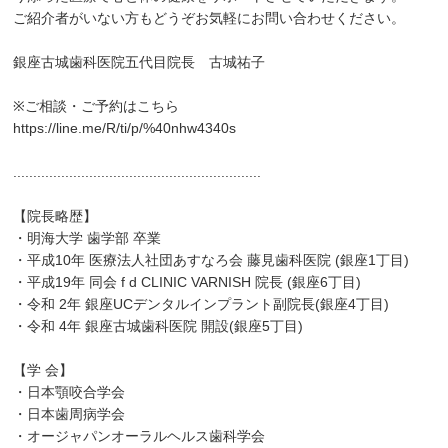
ご紹介者がいない方もどうぞお気軽にお問い合わせください。
銀座古城歯科医院五代目院長 古城祐子
※ご相談・ご予約はこちら
https://line.me/R/ti/p/%40nhw4340s
..............................................................
【院長略歴】
・明海大学 歯学部 卒業
・平成10年 医療法人社団あすなろ会 藤見歯科医院 (銀座1丁目)
・平成19年 同会 f d CLINIC VARNISH 院長 (銀座6丁目)
・令和 2年 銀座UCデンタルインプラント副院長(銀座4丁目)
・令和 4年 銀座古城歯科医院 開設(銀座5丁目)
【学 会】
・日本顎咬合学会
・日本歯周病学会
・オージャパンオーラルヘルス歯科学会