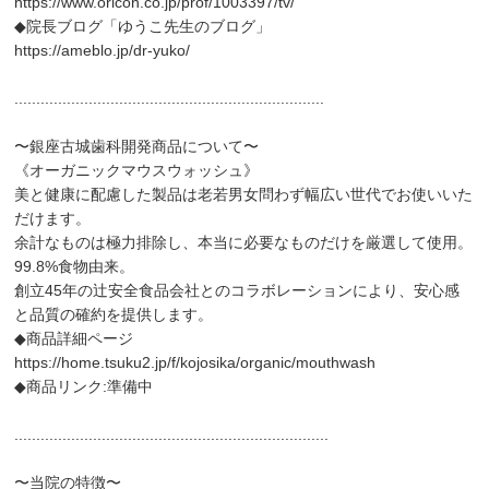
https://www.oricon.co.jp/prof/1003397/tv/
◆院長ブログ「ゆうこ先生のブログ」
https://ameblo.jp/dr-yuko/
.......................................................................
〜銀座古城歯科開発商品について〜
《オーガニックマウスウォッシュ》
美と健康に配慮した製品は老若男女問わず幅広い世代でお使いいた
だけます。
余計なものは極力排除し、本当に必要なものだけを厳選して使用。
99.8%食物由来。
創立45年の辻安全食品会社とのコラボレーションにより、安心感
と品質の確約を提供します。
◆商品詳細ページ
https://home.tsuku2.jp/f/kojosika/organic/mouthwash
◆商品リンク:準備中
........................................................................
〜当院の特徴〜