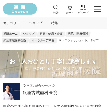
検索
カート
グループ
カテゴリー
ショップ
特集
通販ホーム
ショップ
医療・健康・介護
病院・医療機関
銀座古城歯科医院
オーラルケア商品
マウスウォッシュボトルタイプ
お一人おひとり丁寧に診察します
常に患者様に寄り添い続けて25年
当店の総合ページへ
銀座古城歯科医院
銀座の女医が美と健康をサポートする歯科医院/五代目女医院