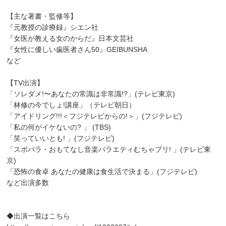
【主な著書・監修等】
『元教授の診療録』シエン社
『女医が教える女のからだ』日本文芸社
『女性に優しい歯医者さん50』GEIBUNSHA
など
【TV出演】
「ソレダメ!〜あなたの常識は非常識!?」(テレビ東京)
「林修の今でしょ!講座」（テレビ朝日）
「アイドリング!!!＜フジテレビからの!＞」(フジテレビ)
「私の何がイケないの? 」 (TBS)
「笑っていいとも! 」(フジテレビ)
「スポパラ・おもてなし音楽バラエティむちゃブリ! 」(テレビ東
京)
「恐怖の食卓 あなたの健康は食生活で決まる」(フジテレビ)
など出演多数
◆出演一覧はこちら