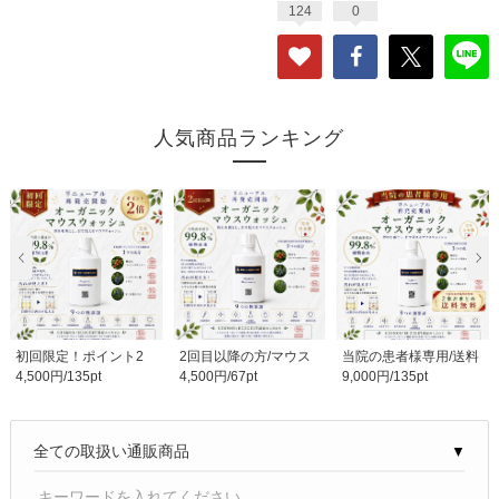
124
0
人気商品ランキング
初回限定！ポイント2
2回目以降の方/マウス
当院の患者様専用/送料
4,500円/135pt
4,500円/67pt
9,000円/135pt
倍！定期購入は特別..
ウオッシュ/完全日..
無料！/２本おまと..
▼