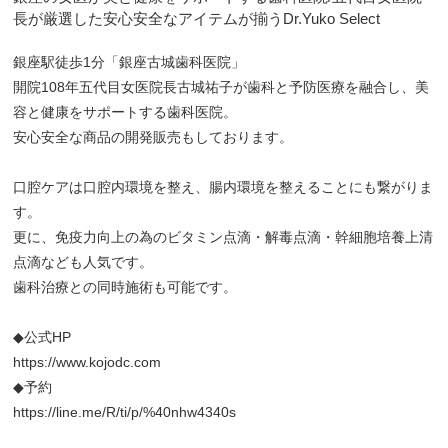
長が厳選した安心安全なアイテムが揃うDr.Yuko Select
銀座駅徒歩1分「銀座古城歯科医院」
開院108年五代目女医院長古城祐子が歯科と予防医療を融合し、美
容と健康をサポートする歯科医院。
安心安全な商品の開発販売もしております。
口腔ケアは口腔内環境を整え、腸内環境を整えることにも繋がりま
す。
更に、免疫力向上の為のビタミン点滴・解毒点滴・幹細胞培養上清
点滴なども人気です。
歯科治療との同時施術も可能です。
◆公式HP
https://www.kojodc.com
◆予約
https://line.me/R/ti/p/%40nhw4340s