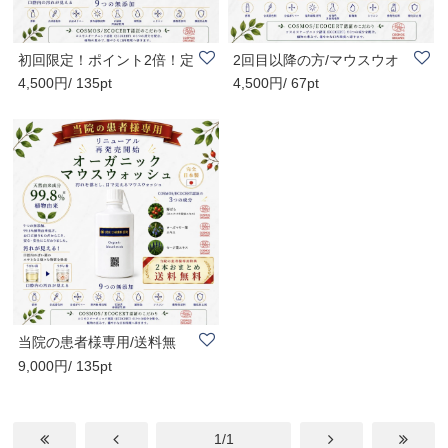
初回限定！ポイント2倍！定
2回目以降の方/マウスウオ
4,500円/ 135pt
4,500円/ 67pt
期購入は特別..
ッシュ/完全日..
当院の患者様専用/送料無
9,000円/ 135pt
料！/２本おまと..
1/1