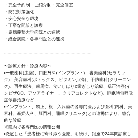
・完全予約制・ご紹介制・完全個室
・防犯対策強化
・安心安全な環境
・丁寧な問診と診察
・慶應義塾大学病院との連携
・総合病院・各専門医との連携
.......................................................................
〜診療方針・診療内容〜
▪一般歯科(虫歯)、口腔外科(インプラント)、審美歯科(セラミッ
ク)、美容歯科(ボトックス、ビタミン点滴)、予防歯科(クリーニン
グ)、再生療法、歯周病、食いしばり&歯ぎしり治療、矯正治療(イ
ンビザGO、アソアライナー、クリアコレクトなど)、睡眠時無呼吸
症候群治療など
▪インプラント、矯正、根、入れ歯の各専門医および医科(内科、美
容科、産婦人科、肛門科、睡眠クリニック)との連携により、総合
的な診療
※院内で各専門医の情報公開
▪徹底した「患者様に寄り添う医療」を続け、銀座で24年間診療し