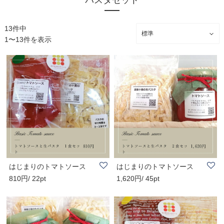
パスタセット
13件中
1〜13件を表示
はじまりのトマトソース
はじまりのトマトソース
810円/ 22pt
1,620円/ 45pt
［Basic］トマト..
［Basic］トマト..