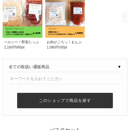
ヘルシー！野菜たっぷ
お肉がごろっ！まんぷ
2,160円/60pt
1,080円/30pt
りのトマトソースと..
くミートソースと生..
▼
このショップで商品を探す