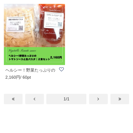
ヘルシー！野菜たっぷりの
2,160円/ 60pt
トマトソースと..
1/1