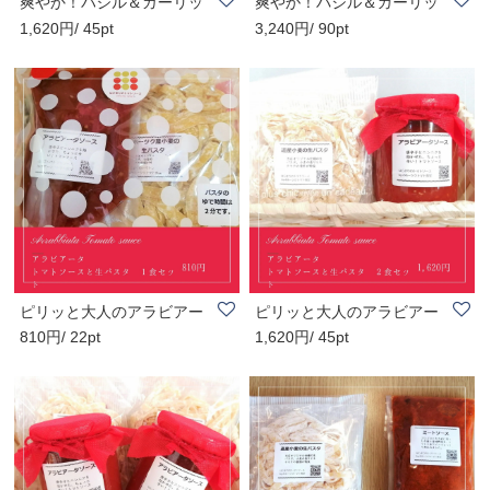
爽やか！バジル＆ガーリッ
爽やか！バジル＆ガーリッ
1,620円/ 45pt
3,240円/ 90pt
クトマトソース..
クトマトソース..
ピリッと大人のアラビアー
ピリッと大人のアラビアー
810円/ 22pt
1,620円/ 45pt
タソースと生パ..
タソースと生パ..