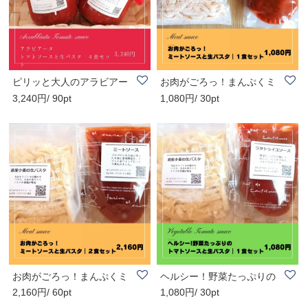
ピリッと大人のアラビアー
お肉がごろっ！まんぷくミ
3,240円/ 90pt
1,080円/ 30pt
タソースと生パ..
ートソースと生..
お肉がごろっ！まんぷくミ
ヘルシー！野菜たっぷりの
2,160円/ 60pt
1,080円/ 30pt
ートソースと生..
トマトソースと..