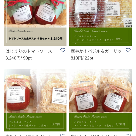
はじまりのトマトソース
爽やか！バジル＆ガーリッ
3,240円/ 90pt
810円/ 22pt
［Basic］トマト..
クトマトソース..