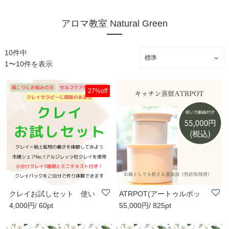
アロマ教室 Natural Green
10件中
1〜10件を表示
27%off
クレイお試しセット 使い
ATRPOT(アートゥルポッ
4,000円/ 60pt
55,000円/ 825pt
方付
ト)｜ホワイトorブ..