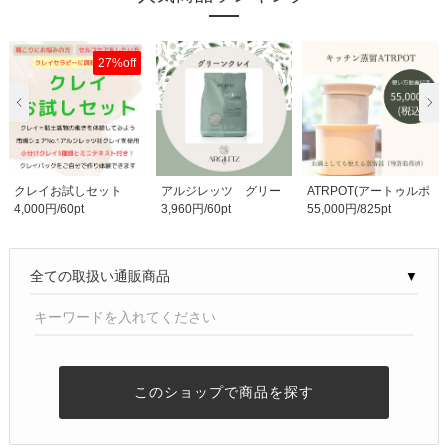
27%off
クレイお試しセット
アルジレッツ グリー
ATRPOT(アートゥルポ
4,000円/60pt
3,960円/60pt
55,000円/825pt
使い方付
ンクレイ 超微粒粉..
ット)｜ホワイトorブ..
▼
このショップで商品を探す