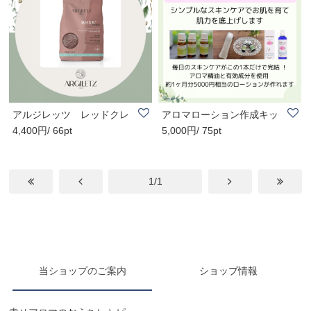
アルジレッツ レッドクレ
アロマローション作成キッ
4,400円/ 66pt
5,000円/ 75pt
イ 超微粒粉
ト
1/1
当ショップのご案内
ショップ情報