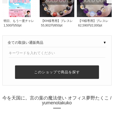
明日、もう一度チャレ
【KH様専用】ブレスレ
【YI様専用】ブレスレ
1,500円/50pt
55,902円/850pt
62,590円/2,000pt
ンジしてみようと思..
ット
ット
▼
このショップで商品を探す
今を天国に。言の葉の魔法使い オフィス夢野たくこ /
yumenotakuko