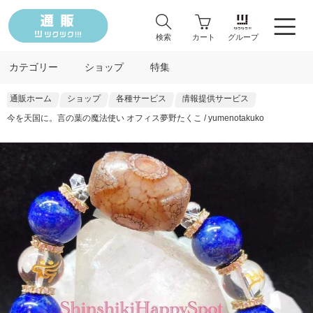
検索
カート
グループ
カテゴリー
ショップ
特集
通販ホーム
ショップ
各種サービス
情報提供サービス
今を天国に。言の葉の魔法使い オフィス夢野たくこ / yumenotakuko