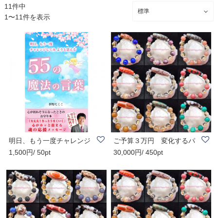
11件中
1〜11件を表示
明日、もう一度チャレンジ
ご予算３万円 変化するパ
1,500円/ 50pt
30,000円/ 450pt
してみようと思..
ワーストーン ..