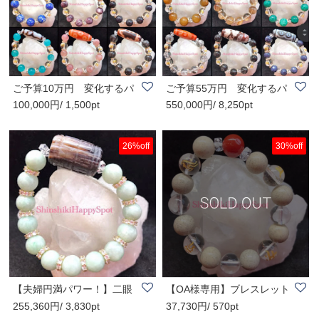
ご予算10万円 変化するパ
ご予算55万円 変化するパ
100,000円/ 1,500pt
550,000円/ 8,250pt
ワーストーン ..
ワーストーン ..
26%off
30%off
【夫婦円満パワー！】二眼
【OA様専用】ブレスレット
255,360円/ 3,830pt
37,730円/ 570pt
天珠・レピドラ..