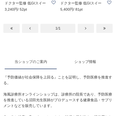
ドクター監修 低GIスイー
ドクター監修 低GIスイー
3,240円/ 52pt
5,400円/ 81pt
ツ エアリーCAK..
ツ チーズケー..
1/1
当ショップのご案内
ショップ情報
『予防価値が社会保障を上回る』ことを証明し、予防医療を推進す
る。
海風診療所オンラインショップは、診療所の院長であり、予防医療
を推進している沼田光生医師がプロデュースする健康食品・サプリ
メントなどを販売しています。