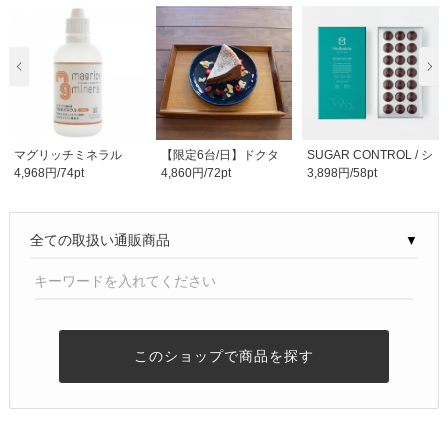
マグリッチミネラル
【限定6台/日】ドクタ
SUGAR CONTROL / シ
4,968円/74pt
4,860円/72pt
3,898円/58pt
ー監修 低GIスイー..
ュガー コントロール ..
▼
このショップで商品を探す