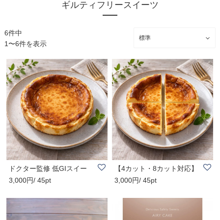
ギルティフリースイーツ
6件中
1〜6件を表示
ドクター監修 低GIスイー
【4カット・8カット対応】
3,000円/ 45pt
3,000円/ 45pt
ツ チーズケー..
ドクター監修 ..