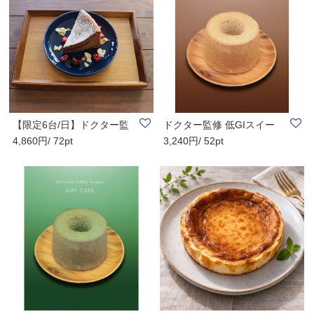
【限定6台/日】ドクター監
ドクター監修 低GIスイー
4,860円/ 72pt
3,240円/ 52pt
修 低GIスイー..
ツ エアリーCAK..