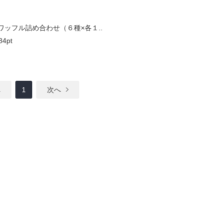
ワッフル詰め合わせ（６種×各１..
84pt
へ
1
次へ