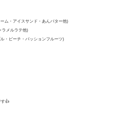
リーム・アイスサンド・あんバター他)
ャラメルラテ他)
プル・ピーチ・パッションフルーツ)
す👍
)