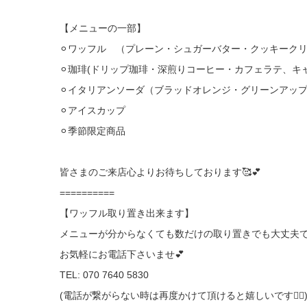
【メニューの一部】
⚪︎ワッフル （プレーン・シュガーバター・クッキーク
⚪︎珈琲(ドリップ珈琲・深煎りコーヒー・カフェラテ、キ
⚪︎イタリアンソーダ（ブラッドオレンジ・グリーンアッ
⚪︎アイスカップ
⚪︎季節限定商品
皆さまのご来店心よりお待ちしております🥰💕
==========
【ワッフル取り置き出来ます】
メニューが分からなくても数だけの取り置きでも大丈夫で
お気軽にお電話下さいませ💕
TEL: 070 7640 5830
(電話が繋がらない時は再度かけて頂けると嬉しいです🙇‍♀️