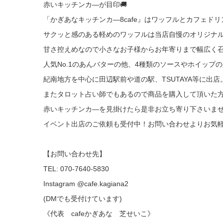
赤いキッチンカ―が目印🚚
「かぎあなキッチンカ―8cafe』はワッフルとカフェド
サクッと感のある軽めのワッフルは当店自慢のオリジナ
甘さ控えめなので小さなお子様からお年寄りまで幅広く
人気No.1のあんバターの他、4種類のソースやホイッ
紀南地方を中心に田辺駅前や道の駅、TSUTAYA等に出
またタロット占い師でもあるので商品を購入して頂いた
赤いキッチンカ―を見掛けたら是非お立ち寄り下さいま
イベント出店のご依頼も受付中！お問い合わせよりお気
【お問い合わせ先】
TEL: 070-7640-5830
Instagram @cafe.kagiana2
(DMでも受付けています)
《代表 cafeかぎあな 芝せいこ》