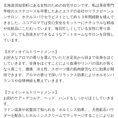
北海道倶知安町にある女性のための自宅サロンです。私は美容専門
学校のエステコースを卒業したあとエステの会社やリラクゼーショ
ンサロン、ホテルスパでセラピストとして約１３年間経験を積んで
きました。ココアロマでは安心安全をモットーにナチュラルな精油
や化粧品にこだわっています。毎日忙しくしている女性に寄り添
い、少しでも息抜きができるようなアットホームなサロンを目指し
ています。
【ボディオイルトリートメント】
お好きなアロマの香りを選んでいただき足先から頭まで全身をほぐ
していきます。全身をほぐすことにより血液やリンパの流れが良く
なり肩こり、腰痛、冷え性、スポーツ後の筋肉疲労などに効果が期
待できます。アロマの香りで深いリラックス効果によりホルモンバ
ランスや自律神経も整えていきます。
【フェイシャルトリートメント】
お顔のケア＋デコルテ、ヘッド、ハンドもしっかりほぐしていきま
す。
ラドン温泉や岩盤浴で知られる「ホルミシス効果」。天然鉱石パウ
ダーを配合したホルミシスクリームでマッサージすることによりお