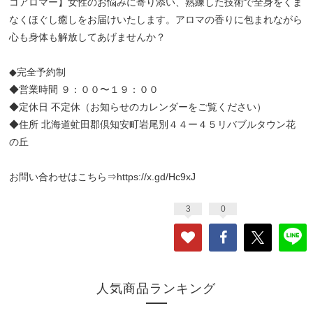
コアロマー】女性のお悩みに寄り添い、熟練した技術で全身をくま
なくほぐし癒しをお届けいたします。アロマの香りに包まれながら
心も身体も解放してあげませんか？
◆完全予約制
◆営業時間 ９：００〜１９：００
◆定休日 不定休（お知らせのカレンダーをご覧ください）
◆住所 北海道虻田郡倶知安町岩尾別４４ー４５リバブルタウン花
の丘
お問い合わせはこちら⇒
https://x.gd/Hc9xJ
3
0
人気商品ランキング