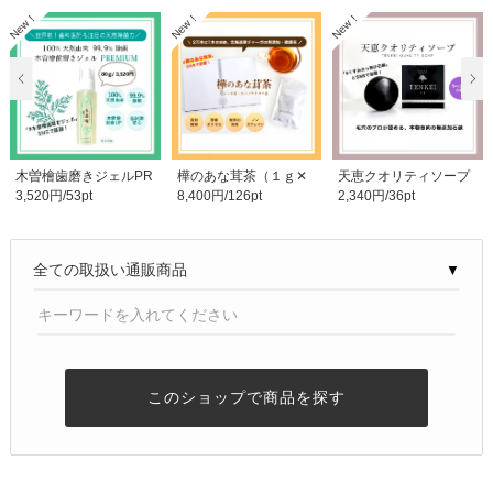
木曽檜歯磨きジェルPR
樺のあな茸茶（１ｇ✕
天恵クオリティソープ
3,520円/53pt
8,400円/126pt
2,340円/36pt
EMIUM８０g
３０包）
８０g
▼
このショップで商品を探す