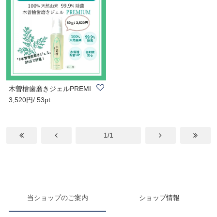
木曽檜歯磨きジェルPREMI
3,520円/ 53pt
UM８０g
1/1
当ショップのご案内
ショップ情報