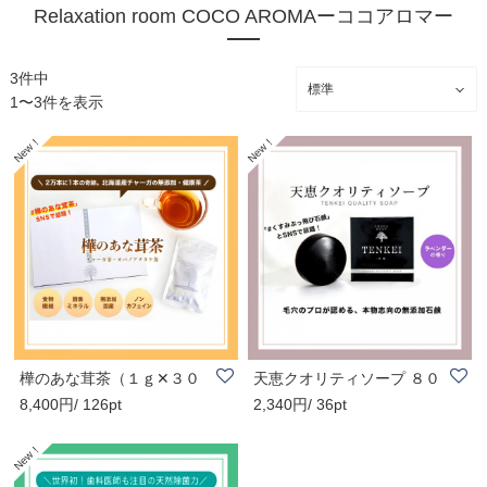
Relaxation room COCO AROMAーココアロマー
3件中
1〜3件を表示
樺のあな茸茶（１ｇ✕３０
天恵クオリティソープ ８０
8,400円/ 126pt
2,340円/ 36pt
包）
g