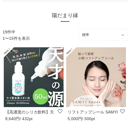
陽だまり縁
19件中
1〜15件を表示
【高濃度のシリカ飲料】天
リフトアップシール SAMYI
8,640円/ 432pt
5,000円/ 500pt
才の源®︎うちの..
Sheet サミー..