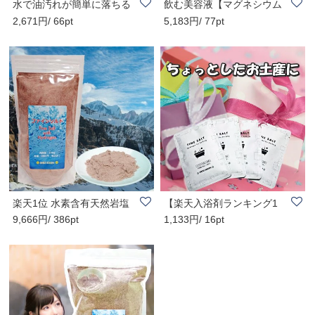
水で油汚れが簡単に落ちる
飲む美容液【マグネシウム
2,671円/ 66pt
5,183円/ 77pt
安心・安全な強..
＋酸素高濃度水..
楽天1位 水素含有天然岩塩
【楽天入浴剤ランキング1
9,666円/ 386pt
1,133円/ 16pt
ファインソルト..
位】バスソルト ..