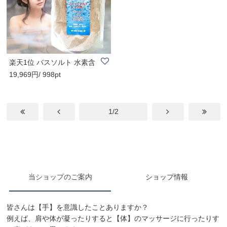
楽天1位 バスソルト 水素含
19,969円/ 998pt
有天然岩塩 フ..
1/2
当ショップのご案内
ショップ情報
皆さんは【手】を意識したことありますか？
例えば、肩や体が凝ったりすると【体】のマッサージに行ったりす