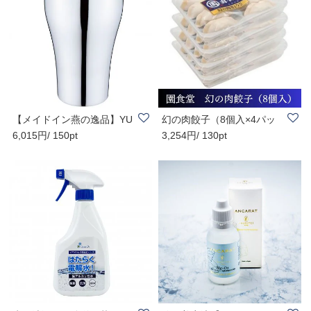
【メイドイン燕の逸品】YU
幻の肉餃子（8個入×4パッ
6,015円/ 150pt
3,254円/ 130pt
KIWA ビアタン..
ク） 【容量32個..