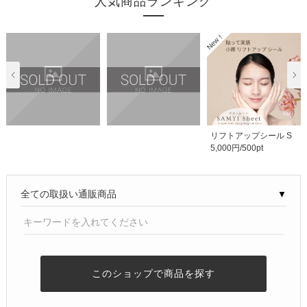
人気商品ランキング
リフトアップシール S
5,000円/500pt
AMYI Sheet サミー..
▼
このショップで商品を探す