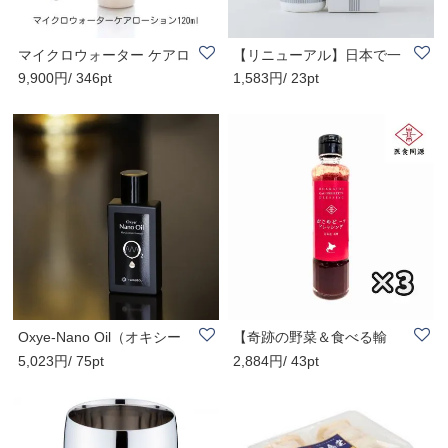
マイクロウォーター ケアロ
【リニューアル】日本で一
9,900円/ 346pt
1,583円/ 23pt
ーション 120ml
番売れている酸..
Oxye-Nano Oil（オキシー
【奇跡の野菜＆食べる輸
5,023円/ 75pt
2,884円/ 43pt
ナノオイル）50m..
血！】がごめビー..