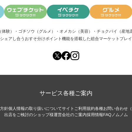
（体験）
・
ゴチソウ（グルメ）
・
オメカシ（美容）
・
チョクバイ（産地
シェアし合う
おすそ分けポイント機能
を搭載した総合マーケットプレイ
サービス各種ご案内
方針
個人情報の取り扱いについて
サイトご利用規約
各種お問い合わせ（
出店をご検討のショップ様
運営会社のご案内
採用情報
FAQ
ノムノム