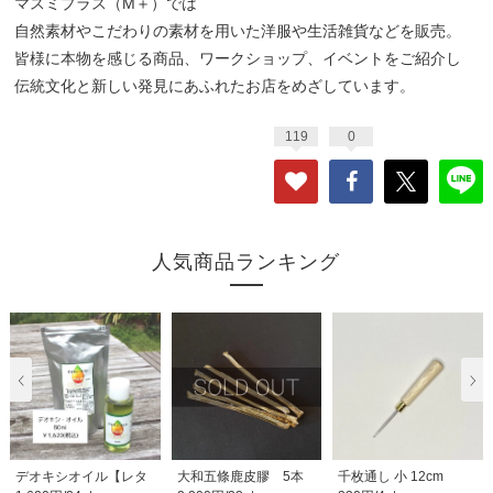
マスミプラス（M＋）では
自然素材やこだわりの素材を用いた洋服や生活雑貨などを販売。
皆様に本物を感じる商品、ワークショップ、イベントをご紹介し
伝統文化と新しい発見にあふれたお店をめざしています。
119
0
人気商品ランキング
デオキシオイル【レタ
大和五條鹿皮膠 5本
千枚通し 小 12cm