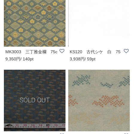
MK3003 三丁雅金襴 75c
KS120 古代シケ 白 75
9,350円/ 140pt
3,938円/ 59pt
m巾(尺売)
cm巾(尺売)