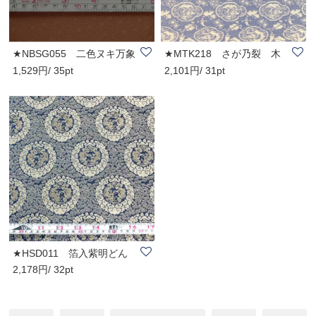
★NBSG055 二色ヌキ万象
★MTK218 さが乃裂 木
1,529円/ 35pt
2,101円/ 31pt
裂 橙地 小紋（..
瓜龍に宝尽し(尺売)
★HSD011 箔入紫明どん
2,178円/ 32pt
す (尺売)