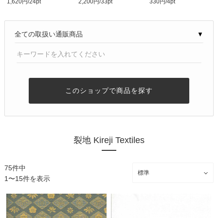
1,620円/24pt
2,200円/33pt
330円/4pt
ーパック不可】
入（約13.5ｇ）
▼
このショップで商品を探す
裂地 Kireji Textiles
75件中
1〜15件を表示