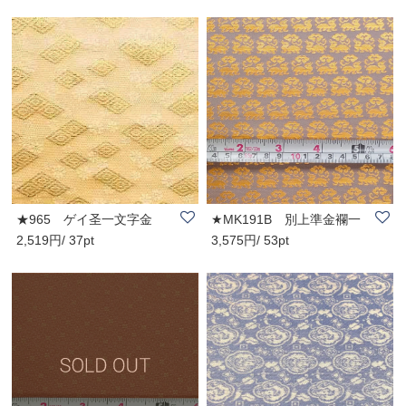
★965 ゲイ圣一文字金
★MK191B 別上準金襴一
2,519円/ 37pt
3,575円/ 53pt
襴 (尺売)
文字 薄茶地 霊芝..