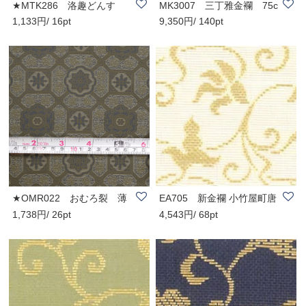
★MTK286 洛趣どんす
MK3007 三丁雅金襴 75c
1,133円/ 16pt
9,350円/ 140pt
宝づくし (尺売)
m巾(尺売)
★OMR022 おむろ裂 薄
EA705 新金襴 小竹屋町唐
1,738円/ 26pt
4,543円/ 68pt
茶地 蜀江紋（尺売）
草 71cm巾(尺売)