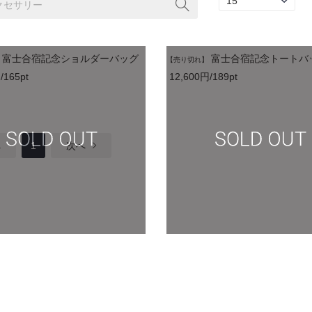
富士合宿記念ショルダーバッグ
富士合宿記念トートバ
【売り切れ】
/165pt
12,600円/189pt
へ
1
次へ