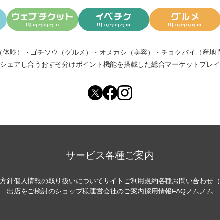
（体験）
・
ゴチソウ（グルメ）
・
オメカシ（美容）
・
チョクバイ（産地
シェアし合う
おすそ分けポイント機能
を搭載した総合マーケットプレイ
サービス各種ご案内
方針
個人情報の取り扱いについて
サイトご利用規約
各種お問い合わせ（
出店をご検討のショップ様
運営会社のご案内
採用情報
FAQ
ノムノム