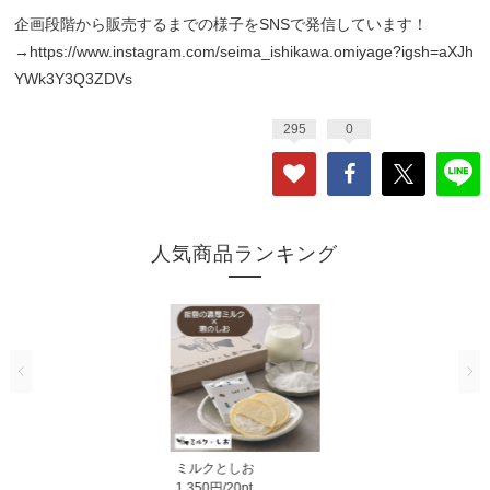
企画段階から販売するまでの様子をSNSで発信しています！
→
https://www.instagram.com/seima_ishikawa.omiyage?igsh=aXJh
YWk3Y3Q3ZDVs
295
0
人気商品ランキング
ミルクとしお
1,350円/20pt