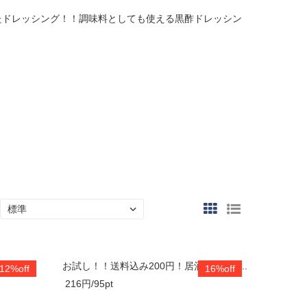
たドレッシング！！調味料としても使える黒酢ドレッシン
徒考案の
お試し！！送料込み200円！居酒屋さんが..
12%off
16%off
216円/95pt