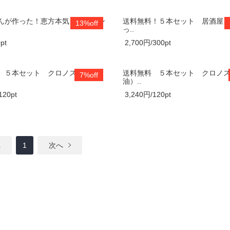
んが作った！恵方本気ドレッシン
送料無料！５本セット 居酒屋
13%off
っ..
pt
2,700円/300pt
 ５本セット クロノス（胡
送料無料 ５本セット クロノ
7%off
油）..
120pt
3,240円/120pt
へ
1
次へ