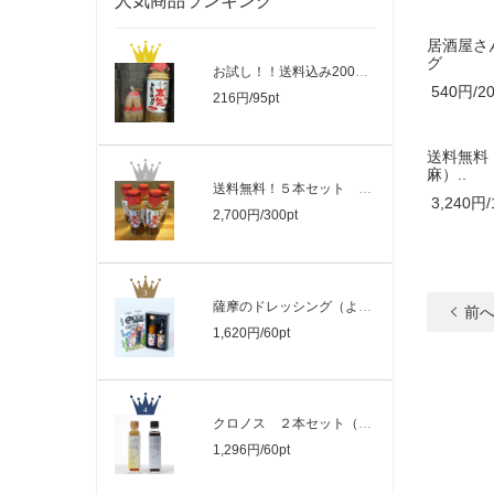
人気商品ランキング
居酒屋さ
グ
お試し！！送料込み200円！居酒屋さんが..
540円/20
216円/95pt
送料無料
麻）..
送料無料！５本セット 居酒屋さんが作っ..
3,240円/
2,700円/300pt
薩摩のドレッシング（よかにせ・おごじょ..
前
1,620円/60pt
クロノス ２本セット（胡麻・醬油）黒酢..
1,296円/60pt