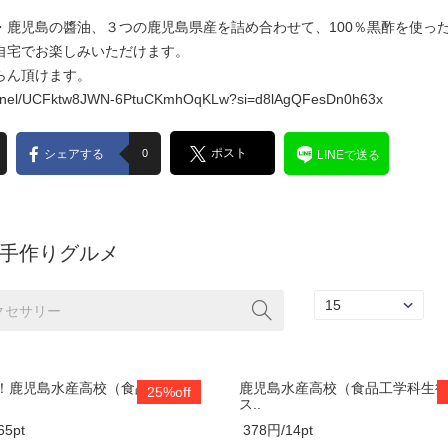
・鹿児島の醬油、３つの鹿児島県産を詰め合わせて、100％黒酢を使っ
自宅でお楽しみいただけます。
らん頂けます。
hannel/UCFktw8JWN-6PtuCKmhOqKLw?si=d8lAgQFesDn0h63x
ポスト
シェアする
0
LINEで送る
の手作りグルメ
！鹿児島水産高校（食品工学科
鹿児島水産高校（食品工学科生
25%off
ス..
65pt
378円/14pt