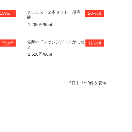
さんが作
クロノス ２本セット（胡麻・醬油）黒
13%off
20%off
酢..
1,296円/60pt
ス（醬
薩摩のドレッシング（よかにせ・おごじ
7%off
11%off
ょ..
1,620円/60pt
9件中 1〜9件を表示