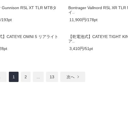
r Gunnison RSL XT TLR MTBタ
Bontrager Vallnord RSL XR TL
イ..
/193pt
11,900円/178pt
】CATEYE OMNI 5 リアライト
【乾電池式】CATEYE TIGHT KIN
ア..
28pt
3,410円/51pt
へ
1
2
...
13
次へ