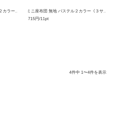
カラー..
ミニ座布団 無地 パステル２カラー《３サ..
715円/11pt
4件中 1〜4件を表示