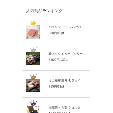
人気商品ランキング
パラリンアートハンカチ・バンダナ【全12..
880円/13pt
蝶ネクタイ ループシリーズ 【暮らすぱい..
8,800円/132pt
ミニ座布団 無地 フェイクレザー２カラー..
715円/11pt
頭陀袋 ずだ袋 ショルダーバッグ 帆布【..