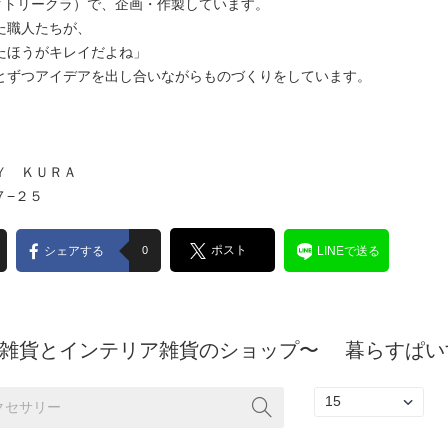
ファクトリークラ）で、企画・作製しています。
た職人たちが、
たほうがキレイだよね」
とずつアイデアを出し合いながらものづくりをしています。
Ｙ ＫＵＲＡ
７−２５
ポスト
シェアする
0
LINEで送る
雑貨とインテリア雑貨のショップ〜 暮らすぱい