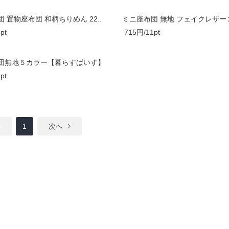
 置物座布団 和柄ちりめん 22..
ミニ座布団 無地 フェイクレザー２
pt
715円/11pt
団無地５カラー【暮らすぱいす】
pt
へ
1
次へ