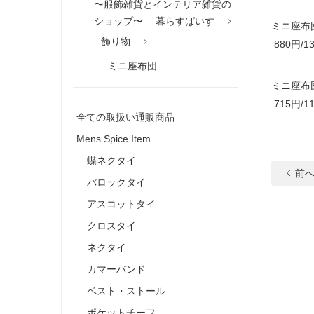
〜服飾雑貨とインテリア雑貨の
ショップ〜 暮らすぱいす
ミニ座布団
飾り物
880円/13
ミニ座布団
ミニ座布
715円/11
全ての取扱い通販商品
Mens Spice Item
蝶ネクタイ
前
バロックタイ
アスコットタイ
クロスタイ
ネクタイ
カマーバンド
ベスト・ストール
ポケットチーフ