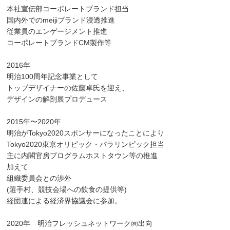
本社宣伝部コーポレートブランド担当
国内外でのmeijiブランド浸透推進
従業員のエンゲージメント推進
コーポレートブランドCM製作等
2016年
明治100周年記念事業として
トップデザイナーの佐藤卓氏を迎え、
デザインの解剖展プロデュース
2015年〜2020年
明治がTokyo2020スポンサーになったことにより
Tokyo2020東京オリピック・パラリンピック担当
主に内閣官房プログラムホストタウン等の推進
加えて
組織委員会との渉外
(選手村、競技会場への飲食の提供等)
経団連による経済界協議会に参加。
2020年 明治フレッシュネットワーク㈱出向