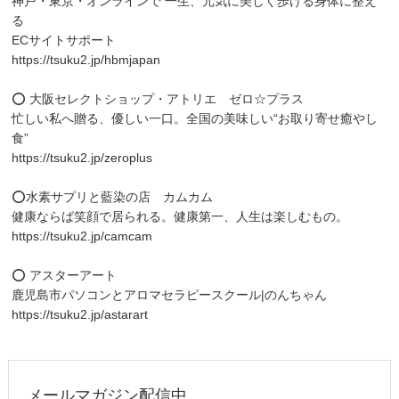
神戸・東京・オンラインで 一生、元気に美しく歩ける身体に整え
る
ECサイトサポート
https://tsuku2.jp/hbmjapan
⭕️ 大阪セレクトショップ・アトリエ ゼロ☆プラス
忙しい私へ贈る、優しい一口。全国の美味しい“お取り寄せ癒やし
食”
https://tsuku2.jp/zeroplus
⭕️水素サプリと藍染の店 カムカム
健康ならば笑顔で居られる。健康第一、人生は楽しむもの。
https://tsuku2.jp/camcam
⭕️ アスターアート
鹿児島市パソコンとアロマセラピースクール|のんちゃん
https://tsuku2.jp/astarart
メールマガジン配信中