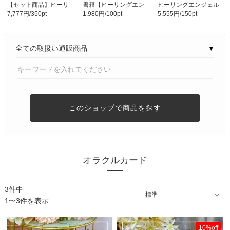
【セット商品】ヒーリ
書籍【ヒーリングエン
ヒーリングエンジェル
7,777円/350pt
1,980円/100pt
5,555円/150pt
ングエンジェルオラ..
ジェルオラクルブッ..
オラクルカード《監..
▼
このショップで商品を探す
オラクルカード
3件中
1〜3件を表示
10%off