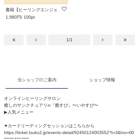
書籍【ヒーリングエンジェ
1,980円/ 100pt
ルオラクルブッ..
1/1
当ショップのご案内
ショップ情報
オンラインヒーリングサロン
癒しのサンクチュアリ∞『癒すぴ』〜いやすぴ〜
▶︎人気メニュー
⚫︎カードリーディングセッションはこちらから
https://ticket.tsuku2.jp/events-detail/92450124003552?t=3&Ino=00