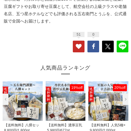
豆腐ギフトやお取り寄せ豆腐として、航空会社の上級クラスや老舗
名店、五つ星ホテルなどでも評価される五右衛門とうふを、公式通
販で全国へお届けします。
51
0
人気商品ランキング
19%off
20%off
【送料無料】八撰セッ
【送料無料】濃厚豆乳
【送料無料】人気5種×
8,800円/1,800pt
5,980円/677pt
9,800円/2,000pt