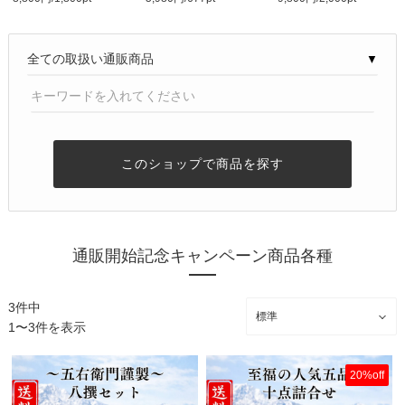
ト｜丹沢大山五右衛..
鍋セット｜豆腐づく..
各2 計10点詰合せ｜..
▼
このショップで商品を探す
通販開始記念キャンペーン商品各種
3件中
1〜3件を表示
20%off