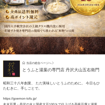
当店の総合ページへ
とうふと湯葉の専門店 丹沢大山五右衛門
昭和三十八年創業、 ただ美味しいとうふのために。 今日もひ
たむきに、手しごとで。
https://goemon-tofu.jp/
名水百選・丹沢の水と国産大豆100％で仕上げる高級豆腐と湯葉。