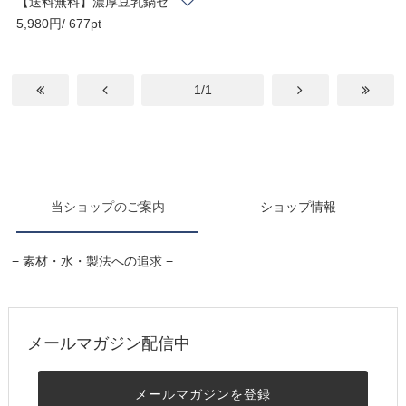
【送料無料】濃厚豆乳鍋セ
5,980円/ 677pt
ット｜豆腐づく..
1/1
当ショップのご案内
ショップ情報
− 素材・水・製法への追求 −
メールマガジン配信中
メールマガジンを登録