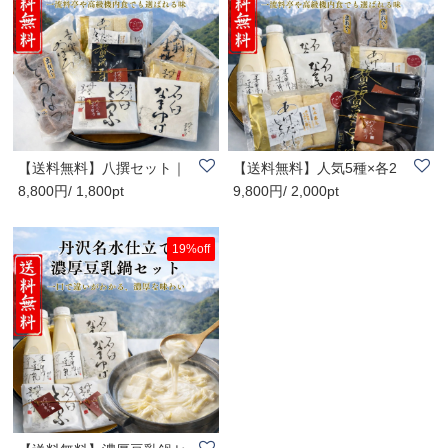
【送料無料】八撰セット｜
【送料無料】人気5種×各2
8,800円/ 1,800pt
9,800円/ 2,000pt
丹沢大山五右衛..
計10点詰合せ｜..
19%off