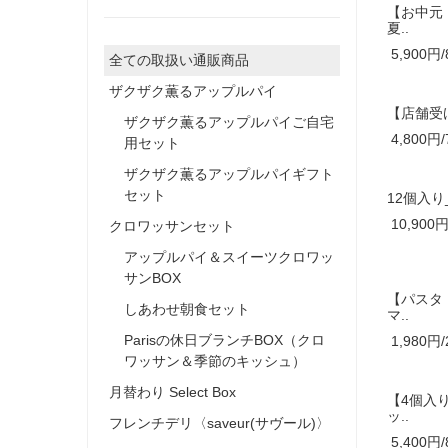
【お中元
夏..
5,900円/
全ての取扱い通販商品
ザクザク薫るアップルパイ
【店舗受け
ザクザク薫るアップルパイご自宅
4,800円/
用セット
ザクザク薫るアップルパイギフト
セット
12個入
10,900円
クロワッサンセット
アップルパイ＆スイーツクロワッ
サンBOX
【パスタ
しあわせ朝食セット
マ..
Parisの休日ブランチBOX（クロ
1,980円/
ワッサン＆季節のキッシュ）
月替わり Select Box
【4個入
ッ..
フレンチデリ〈saveur(サヴール)〉
5,400円/