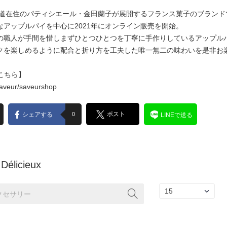
uxは、北海道在住のパティシエール・金田蘭子が展開するフランス菓子のブラン
アップルパイを中心に2021年にオンライン販売を開始。
の職人が手間を惜しまずひとつひとつを丁寧に手作りしているアップル
クを楽しめるように配合と折り方を工夫した唯一無二の味わいを是非お
はこちら】
/saveur/saveurshop
ポスト
シェアする
0
LINEで送る
Délicieux