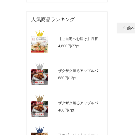
人気商品ランキング
前
【ご自宅へお届け】月替わり Select Box
4,800円/77pt
ザクザク薫るアップルパイ_通常サイズ
880円/13pt
ザクザク薫るアップルパイ_ミニサイズ
460円/7pt