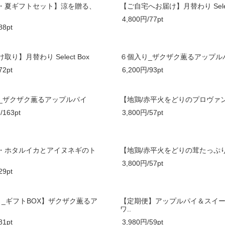
・夏ギフトセット】涼を贈る、
【ご自宅へお届け】月替わり Selec
4,800円/77pt
88pt
取り】月替わり Select Box
６個入り_ザクザク薫るアップル
72pt
6,200円/93pt
り_ザクザク薫るアップルパイ
【地鶏/赤平火をどりのプロヴァン
/163pt
3,800円/57pt
・ホタルイカとアイヌネギのト
【地鶏/赤平火をどりの茸たっぷり
3,800円/57pt
29pt
り_ギフトBOX】ザクザク薫るア
【定期便】アップルパイ＆スイ
ワ..
81pt
3,980円/59pt