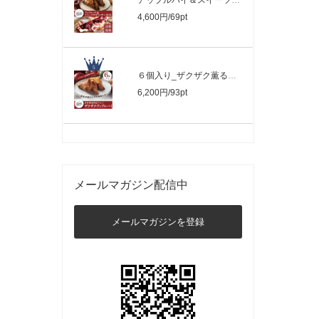
アップルパイ＆スイーツクロワッサンBOX
4,600円/69pt
６個入り_ザクザク薫るアップルパイ
6,200円/93pt
メールマガジン配信中
メールマガジンを登録