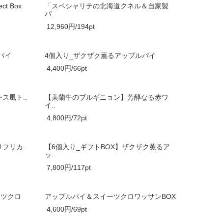
t Box
「スペシャリテの北海道クネル＆自家製
パ..
12,960円/194pt
パイ
4個入り_ザクザク薫るアップルパイ
4,400円/66pt
ス風ト..
【美蘭牛のブルギニョン】芳醇なる赤ワ
イ..
4,800円/72pt
フリカ..
【6個入り_ギフトBOX】ザクザク薫るア
ッ..
7,800円/117pt
ーツクロ
アップルパイ＆スイーツクロワッサンBOX
4,600円/69pt