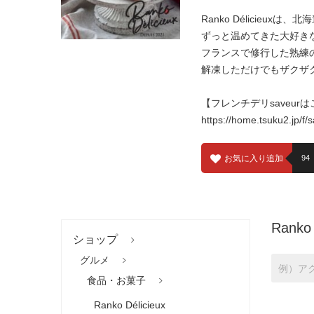
Ranko Délicie
ずっと温めてきた大好きな
フランスで修行した熟練
解凍しただけでもザクザ
【フレンチデリsaveur
https://home.tsuku2.jp/f
お気に入り追加
94
Ranko 
ショップ
グルメ
食品・お菓子
Ranko Délicieux