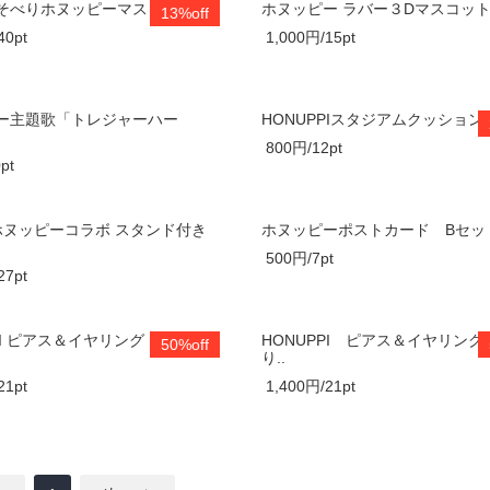
そべりホヌッピーマスコット
ホヌッピー ラバー３Dマスコッ
13%off
40pt
1,000円/15pt
ー主題歌「トレジャーハー
HONUPPIスタジアムクッション
800円/12pt
pt
ホヌッピーコラボ スタンド付き
ホヌッピーポストカード Bセッ
500円/7pt
27pt
PI ピアス＆イヤリング B：ホヌッ
HONUPPI ピアス＆イヤリン
50%off
り..
21pt
1,400円/21pt