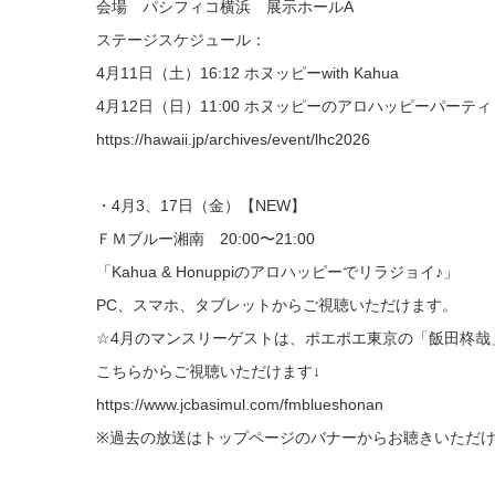
​会場 パシフィコ横浜 展示ホールA
ステージスケジュール：
4月11日（土）16:12 ホヌッピーwith Kahua
4月12日（日）11:00 ホヌッピーのアロハッピーパーティ wi
https://hawaii.jp/archives/event/lhc2026
・4月3、17日（金）【NEW】
​ＦＭブルー湘南 20:00〜21:00
​「Kahua & Honuppiのアロハッピーでリラジョイ♪」
​PC、スマホ、タブレットからご視聴いただけます。
☆4月のマンスリーゲストは、ポエポエ東京の「飯田柊哉
​こちらからご視聴いただけます↓
https://www.jcbasimul.com/fmblueshonan
​※過去の放送はトップページのバナーからお聴きいただ