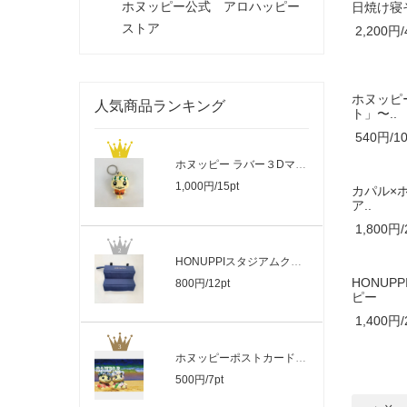
ホヌッピー公式 アロハッピー
日焼け寝
ストア
2,200円/
ホヌッピ
人気商品ランキング
ト」〜..
540円/10
ホヌッピー ラバー３Dマスコットチャーム
1,000円/15pt
カパル×
ア..
1,800円/
HONUPPIスタジアムクッション
HONUP
800円/12pt
ピー
1,400円/
ホヌッピーポストカード Aセット
500円/7pt