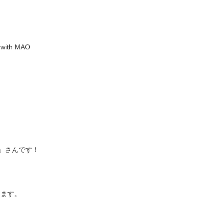
th MAO
」さんです！
けます。