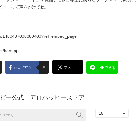
ピー」って声をかけてね。
com/1480437808880480?ref=embed_page
om/honuppi
ポスト
シェアする
0
LINEで送る
ピー公式 アロハッピーストア