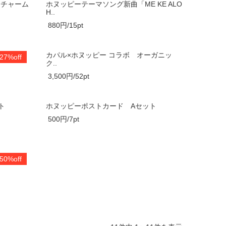
トチャーム
ホヌッピーテーマソング新曲「ME KE ALO
H..
880円/15pt
カパル×ホヌッピー コラボ オーガニッ
27%off
ク..
3,500円/52pt
ト
ホヌッピーポストカード Aセット
500円/7pt
グＡ：波乗
50%off