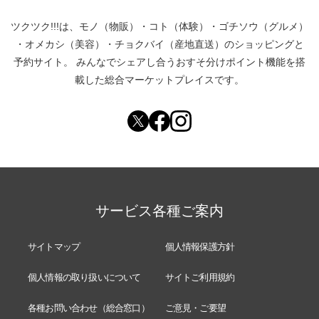
ツクツク!!!は、
モノ（物販）
・
コト（体験）
・
ゴチソウ（グルメ）
・
オメカシ（美容）
・
チョクバイ（産地直送）
のショッピングと
予約サイト。
みんなでシェアし合う
おすそ分けポイント機能
を搭
載した総合マーケットプレイスです。
サービス各種ご案内
サイトマップ
個人情報保護方針
個人情報の取り扱いについて
サイトご利用規約
各種お問い合わせ（総合窓口）
ご意見・ご要望