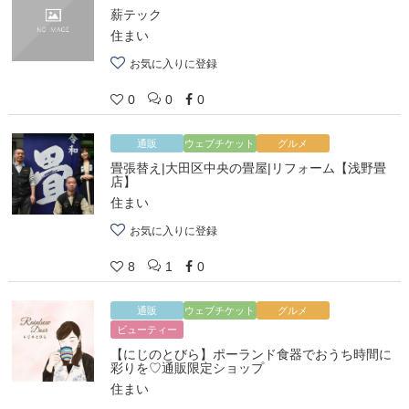
薪テック
住まい
お気に入りに登録
0
0
0
通販
ウェブチケット
グルメ
畳張替え|大田区中央の畳屋|リフォーム【浅野畳
店】
住まい
お気に入りに登録
8
1
0
通販
ウェブチケット
グルメ
ビューティー
【にじのとびら】ポーランド食器でおうち時間に
彩りを♡通販限定ショップ
住まい