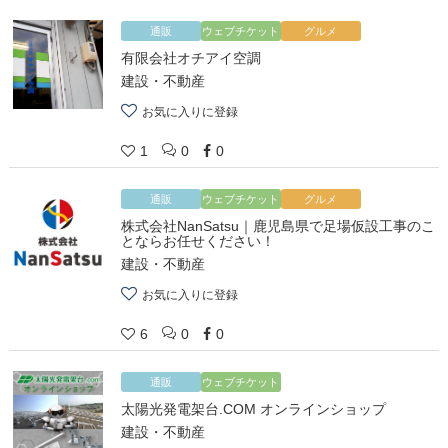
通販
ウェブチケット
グルメ
有限会社オチアイ空調
建設・不動産
お気に入りに登録
1
0
0
通販
ウェブチケット
グルメ
株式会社NanSatsu｜鹿児島県で足場仮設工事のこ
とならお任せください！
建設・不動産
お気に入りに登録
6
0
0
通販
ウェブチケット
太陽光発電架台.COM オンラインショップ
建設・不動産