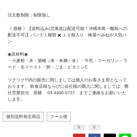
注文数制限：制限無し
《 酒種 》【送料込み(北海道は配送可能！沖縄本島・離島への
配送不可)】バンズ１種類 ✖️ １５個入り 峰屋〜みねや人気パ
ン
​◉原材料◉
・小麦粉・水・酒種（米・米麹・水）・牛乳・マーガリン・ラ
ード・生イースト・卵・ごま・ビタミンC
ツクツク!!!内の販売に関しましては個人のお客さま用となって
おります。 飲食店様ならびに会社様の購入に関しましては、弊
社営業担当 高橋 03-4400-5737 までご連絡をお願いいた
します。
個別送料発生商品
クール便
6
0