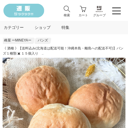
検索
カート
グループ
カテゴリー
ショップ
特集
峰屋 ーMINEYAー
バンズ
《 酒種 》【送料込み(北海道は配送可能！沖縄本島・離島への配送不可)】バン
ズ１種類 ✖️ １５個入り ..