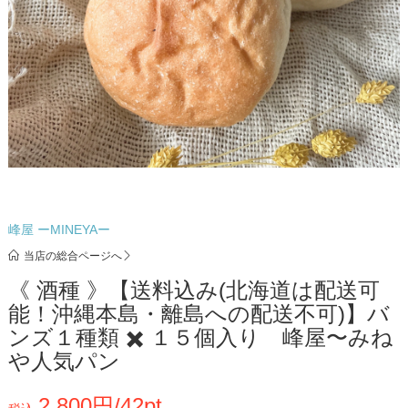
峰屋 ーMINEYAー
当店の総合ページへ
《 酒種 》【送料込み(北海道は配送可
能！沖縄本島・離島への配送不可)】バ
ンズ１種類 ✖️ １５個入り 峰屋〜みね
や人気パン
2,800円/42pt