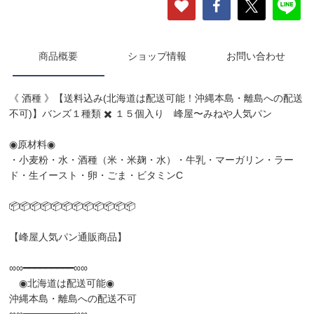
商品概要
ショップ情報
お問い合わせ
《 酒種 》【送料込み(北海道は配送可能！沖縄本島・離島への配送
不可)】バンズ１種類 ✖️ １５個入り 峰屋〜みねや人気パン
​◉原材料◉
・小麦粉・水・酒種（米・米麹・水）・牛乳・マーガリン・ラー
ド・生イースト・卵・ごま・ビタミンC
📦📦📦📦📦📦📦📦📦📦📦📦
【峰屋人気パン通販商品】
∞∞━━━━━━━━━∞∞
◉北海道は配送可能◉
沖縄本島・離島への配送不可
∞∞━━━━━━━━━∞∞