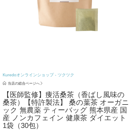
Kuredoオンラインショップ - ツクツク
当店の総合ページへ
【医師監修】痩活桑茶（香ばし風味の
桑茶）【特許製法】 桑の葉茶 オーガニ
ック 無農薬 ティーバッグ 熊本県産 国
産 ノンカフェイン 健康茶 ダイエット
1袋（30包）