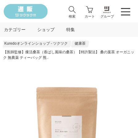
検索
カート
グループ
カテゴリー
ショップ
特集
Kuredoオンラインショップ - ツクツク
健康茶
【医師監修】痩活桑茶（香ばし風味の桑茶）【特許製法】 桑の葉茶 オーガニッ
ク 無農薬 ティーバッグ 熊..