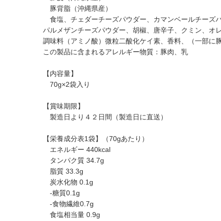
豚背脂（沖縄県産）
食塩、チェダーチーズパウダー、カマンベールチーズパ
パルメザンチーズパウダー、胡椒、唐辛子、クミン、オレ
調味料（アミノ酸）微粒二酸化ケイ素、香料、（一部に
この製品に含まれるアレルギー物質：豚肉、乳
【内容量】
70g×2袋入り
【賞味期限】
製造日より４２日間（製造日に直送）
【栄養成分表1袋】（70gあたり）
エネルギー 440kcal
タンパク質 34.7g
脂質 33.3g
炭水化物 0.1g
-糖質0.1g
-食物繊維0.7g
食塩相当量 0.9g