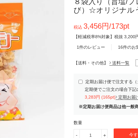
８袋入り（旨塩/プ
び）☆オリジナル
3,456円/173pt
税込
【軽減税率8%対象】
税抜
3,200
1件のレビュー
16件のお
【送料・その他】
送料一覧
定期お届け便で注文する（
定期便でご注文の場合下記
3,283円 (165pt)
定期お届
※定期お届け便商品は他一般
数量
今す
-
+