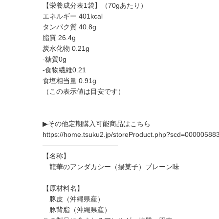
【栄養成分表1袋】（70gあたり）
エネルギー 401kcal
タンパク質 40.8g
脂質 26.4g
炭水化物 0.21g
-糖質0g
-食物繊維0.21
食塩相当量 0.91g
（この表示値は目安です）
▶︎その他定期購入可能商品はこちら
https://home.tsuku2.jp/storeProduct.php?scd=00000588
———————————
【名称】
龍華のアンダカシー（揚菓子）プレーン味
【原材料名】
豚皮（沖縄県産）
豚背脂（沖縄県産）