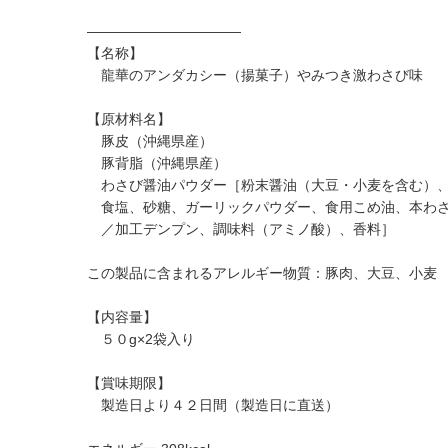
———————————
【名称】
龍華のアンダカシー（揚菓子）やみつき激わさび味
【原材料名】
豚皮（沖縄県産）
豚背脂（沖縄県産）
わさび醤油パウダー［粉末醤油（大豆・小麦を含む）、
食塩、砂糖、ガーリックパウダー、食用こめ油、本わさ
／加工デンプン、調味料（アミノ酸）、香料］
この製品に含まれるアレルギー物質：豚肉、大豆、小麦
【内容量】
５０g×2袋入り
【賞味期限】
製造日より４２日間（製造日に直送）