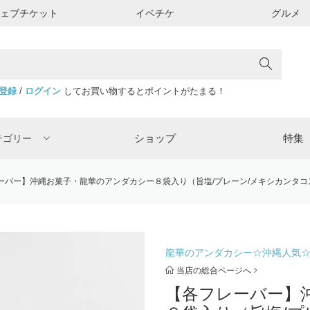
ウェブチケット
イベチケ
グルメ
登録
/
ログイン
してお買い物するとポイントがたまる！
ショップ
特集
テゴリー
ーバー】沖縄お菓子・龍華のアンダカシー８袋入り（旨塩/プレーン/メキシカンタコス
龍華のアンダカシー☆沖縄人気
当店の総合ページへ
【各フレーバー】