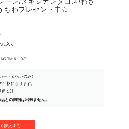
レーン/メキシカンタコス/わさ
うちわプレゼント中☆
円
気に入り
個別送料発生商品
カード支払いのみ）
の価格になります。
け便とは
商品との同梱は出来ません。
ぐ購入する