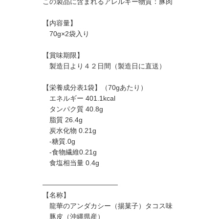
この製品に含まれるアレルギー物質：豚肉
【内容量】
70g×2袋入り
【賞味期限】
製造日より４２日間（製造日に直送）
【栄養成分表1袋】（70gあたり）
エネルギー 401.1kcal
タンパク質 40.8g
脂質 26.4g
炭水化物 0.21g
-糖質.0g
-食物繊維0.21g
食塩相当量 0.4g
———————————
【名称】
龍華のアンダカシー（揚菓子）タコス味
豚皮（沖縄県産）