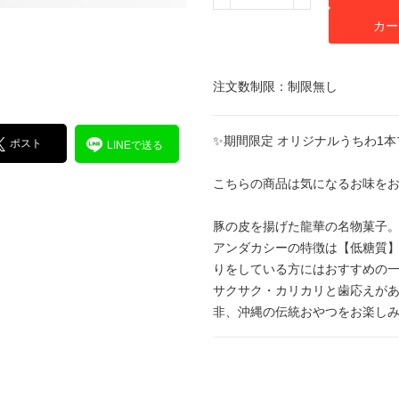
カー
注文数制限：制限無し
✨期間限定 オリジナルうちわ1
ポスト
LINEで送る
こちらの商品は気になるお味を
豚の皮を揚げた龍華の名物菓子。
アンダカシーの特徴は【低糖質
りをしている方にはおすすめの
サクサク・カリカリと歯応えが
非、沖縄の伝統おやつをお楽し