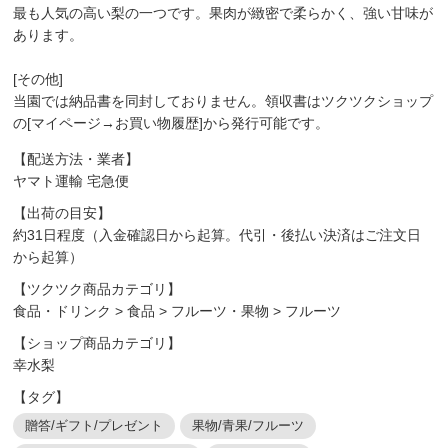
最も人気の高い梨の一つです。果肉が緻密で柔らかく、強い甘味が
あります。
[その他]
当園では納品書を同封しておりません。領収書はツクツクショップ
の[マイページ→お買い物履歴]から発行可能です。
【配送方法・業者】
ヤマト運輸 宅急便
【出荷の目安】
約31日程度（入金確認日から起算。代引・後払い決済はご注文日
から起算）
【ツクツク商品カテゴリ】
食品・ドリンク
>
食品
>
フルーツ・果物
>
フルーツ
【ショップ商品カテゴリ】
幸水梨
【タグ】
贈答/ギフト/プレゼント
果物/青果/フルーツ