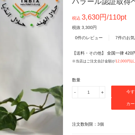
ハラール認証取得
3,630円/110pt
税込
税抜 3,300円
0件のレビュー
7件のお
【送料・その他】
全国一律 420
※当店はご注文合計金額が
12,000円
数量
今す
-
+
カー
注文数制限：3個