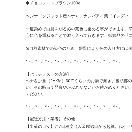
◆チョコレートブラウン100g
ヘンナ（ソジャット産ヘナ）、ナンバアイ葉（インディ
一度染めで白髪を明るめの茶色に染める事ができます。草
心に色を重ねることで濃く入って行きます、姉妹品の『
※自然素材での染色のため、髪質により色の入り方には
*・。*・。*・。*・。*・。*・。*・。*・。*・。*・。
【パッチテストの方法】
ヘナを少量（2〜3g）60℃くらいのお湯で溶き、後頭
い。その時点で発疹やかぶれがないかお確かめください。
ください。
*・。*・。*・。*・。*・。*・。*・。*・。*・。*・。
【配送方法・業者】その他
【出荷の目安】約7日程度（入金確認日から起算。代引・