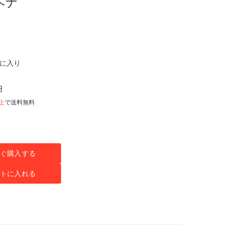
ヘナ
気に入り
円
以上
で送料無料
ぐ購入する
トに入れる