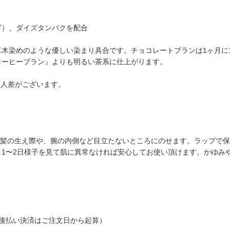
ゴ）、ダイズタンパクを配合
木染めのような優しい染まり具合です。チョコレートブランは1ヶ月に
コーヒーブラン』よりも明るい茶系に仕上がります。
個人差がございます。
部の髪の生え際や、腕の内側など目立たないところにのせます。ラップで
1〜2日様子を見て肌に異常なければ安心してお使い頂けます。かゆみ
後払い決済はご注文日から起算）