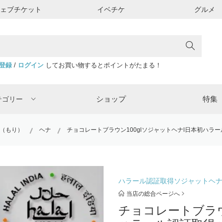
ウェブチケット
イベチケ
グルメ
登録
/
ログイン
してお買い物するとポイントがたまる！
ショップ
特集
テゴリー
（もり）
ヘナ
チョコレートブラウン100glソジャットヘナl日本初ハラ
ハラール認証取得ソジャットヘ
当店の総合ページへ
チョコレートブラウ