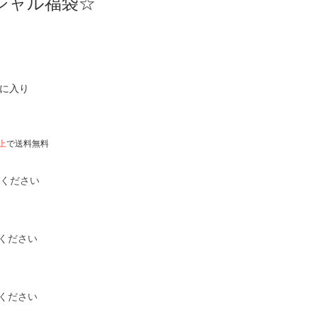
シャル福袋☆
気に入り
以上
で送料無料
びください
ください
ください