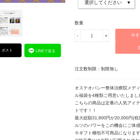
数量
今す
-
+
ポスト
LINEで送る
注文数制限：制限無し
オステオパシー整体治療院メデ
ル福袋を4種類ご用意いたしまし
こちらの商品は定番の人気アイ
トです！！
最大総額31,800円が20,00
ルツのパワーをこの機会にご体
※ギフト梱包不可商品になりま