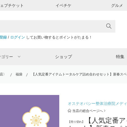
ウェブチケット
イベチケ
グルメ
登録
/
ログイン
してお買い物するとポイントがたまる！
ショップ
特集
テゴリー
店〉
福袋
【人気定番アイテムトータルケア詰め合わせセット】新春スペ
オステオパシー整体治療院メデ
当店の総合ページへ
【人気定番ア
【売り切れ】