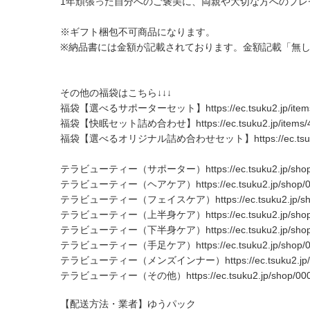
1年頑張った自分へのご褒美に、両親や大切な方へのプ
※ギフト梱包不可商品になります。
※納品書には金額が記載されております。金額記載「無
その他の福袋はこちら↓↓↓
福袋【選べるサポーターセット】
https://ec.tsuku2.jp/i
福袋【快眠セット詰め合わせ】
https://ec.tsuku2.jp/ite
福袋【選べるオリジナル詰め合わせセット】
https://ec.t
テラビューティー（サポーター）
https://ec.tsuku2.jp/s
テラビューティー（ヘアケア）
https://ec.tsuku2.jp/sho
テラビューティー（フェイスケア）
https://ec.tsuku2.jp
テラビューティー（上半身ケア）
https://ec.tsuku2.jp/s
テラビューティー（下半身ケア）
https://ec.tsuku2.jp/s
テラビューティー（手足ケア）
https://ec.tsuku2.jp/sho
テラビューティー（メンズインナー）
https://ec.tsuku2.
テラビューティー（その他）
https://ec.tsuku2.jp/shop/
【配送方法・業者】ゆうパック