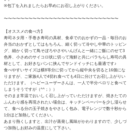
※包丁を入れましたらお早めにお召し上がりください。
〜〜〜〜〜〜〜〜〜〜〜〜〜〜〜〜〜〜〜〜〜〜〜〜〜〜〜〜
【オススメの食べ方】
寿司ネタ用・手巻き寿司の具材、食卓でのおかずの一品・毎日のお
弁当のおかずとしてはもちろん、細く切って冷やし中華のトッピン
グ、細かく切って鳥そぼろやさやいんげんと一緒にご飯にのせて3
色丼、小さめのサイコロ状に切って海鮮と共にバラちらし寿司の具
材として、お好きなパンに挟んでサンドイッチにも最適です♪
食べやすいサイズは横8等分に切ってから縦中央を切ると16個にな
りますが、ご家族4人で4切れ食べても4日に分けてお召し上がりい
ただけます。（ヘビーユーザーさんは、一人で半分ペロリと食べて
しまうそうですが（^^；））
そのまま常温でおいしく召し上がっていただけますが、焼きたての
ふんわり感を再現されたい場合は、キッチンペーパーを少し湿らせ
て、食べる分の玉子焼きをやさしく包み、電子レンジで数十秒から
1分ほど加熱してください。
あまり熱くしますと、出汁が蒸発し風味がかわりますので、少しづ
つ加熱しお好みの温度にして下さい。