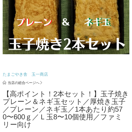
たまごやき舎 玉一商店
当店の総合ページへ
【高ポイント！2本セット！】玉子焼き
プレーン＆ネギ玉セット／厚焼き玉子
／プレーン／ネギ玉／1本あたり約57
0〜600ｇ／Ｌ玉8〜10個使用／ファミ
リー向け