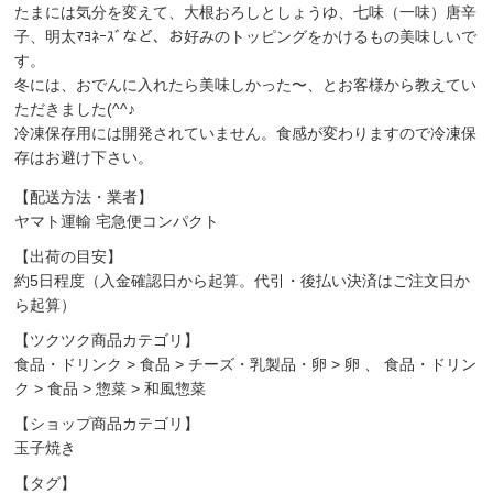
たまには気分を変えて、大根おろしとしょうゆ、七味（一味）唐辛
子、明太ﾏﾖﾈｰｽﾞなど、お好みのトッピングをかけるもの美味しいで
す。
冬には、おでんに入れたら美味しかった〜、とお客様から教えてい
ただきました(^^♪
冷凍保存用には開発されていません。食感が変わりますので冷凍保
存はお避け下さい。
【配送方法・業者】
ヤマト運輸 宅急便コンパクト
【出荷の目安】
約5日程度（入金確認日から起算。代引・後払い決済はご注文日か
ら起算）
【ツクツク商品カテゴリ】
食品・ドリンク
>
食品
>
チーズ・乳製品・卵
>
卵
、
食品・ドリン
ク
>
食品
>
惣菜
>
和風惣菜
【ショップ商品カテゴリ】
玉子焼き
【タグ】