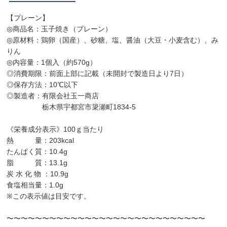
【プレーン】
◎商品名：玉子焼き（プレーン）
◎原材料：鶏卵（国産）、砂糖、塩、醤油（大豆・小麦含む）、み
りん
◎内容量：1個入（約570g）
◎消費期限：前面上部に記載（未開封で製造日より7日）
◎保存方法：10℃以下
◎製造者：有限会社玉一商店
栃木県宇都宮市簗瀬町1834-5
《栄養成分表示》100ｇ当たり
熱 量：203kcal
たんぱく質：10.4g
脂 質：13.1g
炭 水 化 物 ：10.9g
食塩相当量：1.0g
※この表示値は目安です。
〜〜〜〜〜〜〜〜〜〜〜〜〜〜〜〜〜〜〜〜〜〜〜〜〜〜〜〜