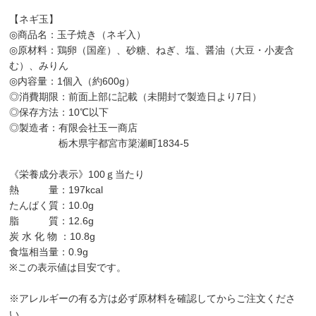
【ネギ玉】
◎商品名：玉子焼き（ネギ入）
◎原材料：鶏卵（国産）、砂糖、ねぎ、塩、醤油（大豆・小麦含
む）、みりん
◎内容量：1個入（約600g）
◎消費期限：前面上部に記載（未開封で製造日より7日）
◎保存方法：10℃以下
◎製造者：有限会社玉一商店
栃木県宇都宮市簗瀬町1834-5
《栄養成分表示》100ｇ当たり
熱 量：197kcal
たんぱく質：10.0g
脂 質：12.6g
炭 水 化 物 ：10.8g
食塩相当量：0.9g
※この表示値は目安です。
※アレルギーの有る方は必ず原材料を確認してからご注文くださ
い。