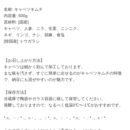
名称: キャベツキムチ
内容量: 500g
原材料: [国産]
キャベツ、人参、ニラ、生姜、ニンニク、
ネギ、リンゴ、ナシ、胡麻、食塩
[韓国産] トウガラシ
【お召し上がり方法】
キャベツは細かく刻んで加工しております。
まな板を汚さず、すぐに簡単に出せるのがキャベツキムチの特徴
で、納豆にも混ぜやすいのが魅力です。
【保存方法】
冷蔵庫で陶器やガラス容器に移して保管してください。
発酵しておりますので、なるべく低温0℃〜-1℃がおすすめです。
*.○。・.: * .。○・。.。：*。○。：.・。*.○。・.: * .。○・*.