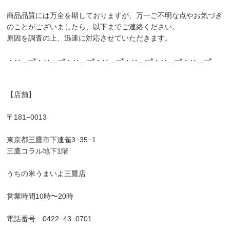
商品品質には万全を期しておりますが、万一ご不明な点やお気づき
のことがございましたら、以下までご連絡ください。
原因を調査の上、迅速に対応させていただきます。
・‥…─*・‥…─*・‥…─*・‥…─*・‥…─*・‥…─*・‥…─*
【店舗】
〒181−0013
東京都三鷹市下連雀3−35−1
三鷹コラル地下1階
うちの米うまいよ三鷹店
営業時間10時〜20時
電話番号 0422−43−0701