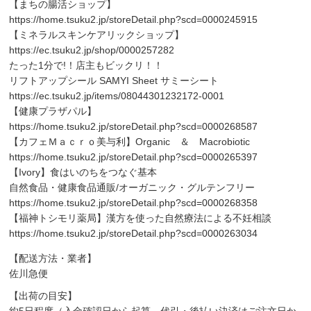
【まちの腸活ショップ】
https://home.tsuku2.jp/storeDetail.php?scd=0000245915
【ミネラルスキンケアリックショップ】
https://ec.tsuku2.jp/shop/0000257282
たった1分で!！店主もビックリ！！
リフトアップシール SAMYI Sheet サミーシート
https://ec.tsuku2.jp/items/08044301232172-0001
【健康プラザパル】
https://home.tsuku2.jp/storeDetail.php?scd=0000268587
【カフェＭａｃｒｏ美与利】Organic ＆ Macrobiotic
https://home.tsuku2.jp/storeDetail.php?scd=0000265397
【Ivory】食はいのちをつなぐ基本
自然食品・健康食品通販/オーガニック・グルテンフリー
https://home.tsuku2.jp/storeDetail.php?scd=0000268358
【福神トシモリ薬局】漢方を使った自然療法による不妊相談
https://home.tsuku2.jp/storeDetail.php?scd=0000263034
【配送方法・業者】
佐川急便
【出荷の目安】
約5日程度（入金確認日から起算。代引・後払い決済はご注文日か