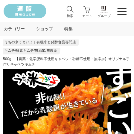
検索
カート
グループ
カテゴリー
ショップ
特集
うちの米うまいよ｜有機米と発酵食品専門店
キムチ/酵素キムチ/無添加/無農薬
500g 【農薬・化学肥料不使用キャベツ・砂糖不使用・無添加】オリジナル手
作りキャベツキムチ