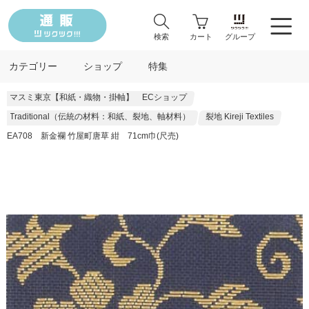
検索
カート
グループ
カテゴリー
ショップ
特集
マスミ東京【和紙・織物・掛軸】 ECショップ
Traditional（伝統の材料：和紙、裂地、軸材料）
裂地 Kireji Textiles
EA708 新金襴 竹屋町唐草 紺 71cm巾(尺売)