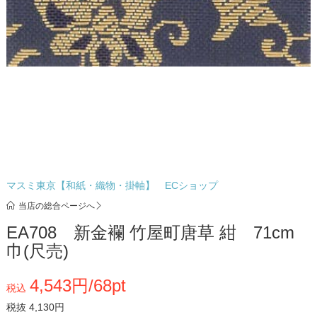
マスミ東京【和紙・織物・掛軸】 ECショップ
当店の総合ページへ
EA708 新金襴 竹屋町唐草 紺 71cm
巾(尺売)
4,543円/68pt
税込
税抜 4,130円