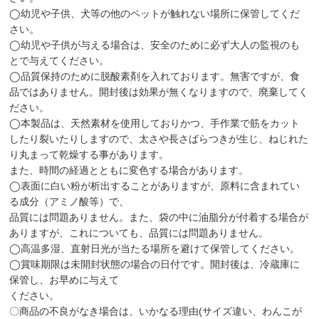
◯幼児や子供、犬等の他のペットが触れない場所に保管してくだ
さい。
◯幼児や子供が与える場合は、安全のために必ず大人の監視のも
とで与えてください。
◯品質保持のために脱酸素剤を入れております。無害ですが、食
品ではありません。開封後は効果が無くなりますので、廃棄してく
ださい。
◯本製品は、天然素材を使用しておりかつ、手作業で筋をカット
したり裂いたりしますので、太さや長さばらつきが生じ、ねじれた
り丸まって乾燥する事があります。
また、時間の経過とともに変色する場合があります。
◯表面に白い粉が析出することがありますが、原料に含まれてい
る成分（アミノ酸等）で、
品質には問題ありません。また、袋の中に油脂分が付着する場合が
ありますが、これについても、品質には問題ありません。
◯高温多湿、直射日光が当たる場所を避けて保管してください。
◯賞味期限は未開封状態の場合の日付です。開封後は、冷蔵庫に
保管し、お早めに与えて
ください。
〇商品の不良がなき場合は、いかなる理由(サイズ違い、わんこが