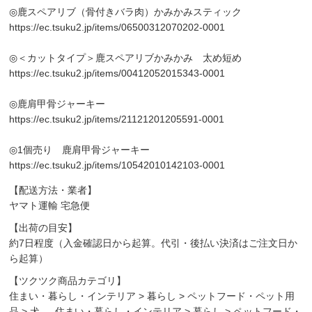
◎鹿スペアリブ（骨付きバラ肉）かみかみスティック
https://ec.tsuku2.jp/items/06500312070202-0001
◎＜カットタイプ＞鹿スペアリブかみかみ 太め短め
https://ec.tsuku2.jp/items/00412052015343-0001
◎鹿肩甲骨ジャーキー
https://ec.tsuku2.jp/items/21121201205591-0001
◎1個売り 鹿肩甲骨ジャーキー
https://ec.tsuku2.jp/items/10542010142103-0001
【配送方法・業者】
ヤマト運輸 宅急便
【出荷の目安】
約7日程度（入金確認日から起算。代引・後払い決済はご注文日か
ら起算）
【ツクツク商品カテゴリ】
住まい・暮らし・インテリア
>
暮らし
>
ペットフード・ペット用
品
>
犬
、
住まい・暮らし・インテリア
>
暮らし
>
ペットフード・