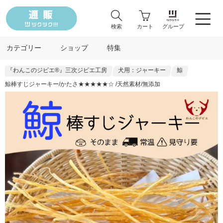
検索
カート
グループ
カテゴリー
ショップ
特集
『わんこのジビエ®』三次ジビエ工房
犬用：ジャーキー
鯨
鯨棒すじジャーキー/かたさ★★★★★☆ /天然素材/無添加