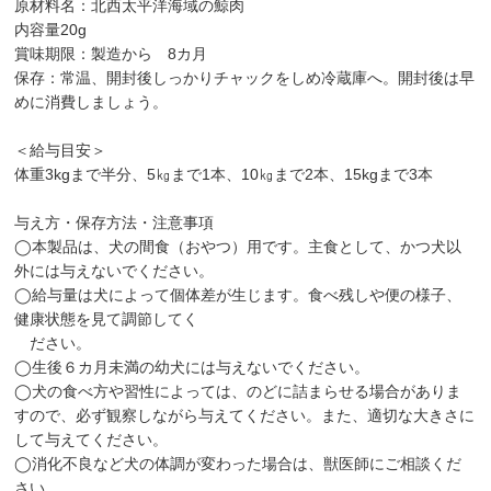
原材料名：北西太平洋海域の鯨肉
内容量20g
賞味期限：製造から 8カ月
保存：常温、開封後しっかりチャックをしめ冷蔵庫へ。開封後は早
めに消費しましょう。
＜給与目安＞
体重3kgまで半分、5㎏まで1本、10㎏まで2本、15kgまで3本
与え方・保存方法・注意事項
◯本製品は、犬の間食（おやつ）用です。主食として、かつ犬以
外には与えないでください。
◯給与量は犬によって個体差が生じます。食べ残しや便の様子、
健康状態を見て調節してく
ださい。
◯生後６カ月未満の幼犬には与えないでください。
◯犬の食べ方や習性によっては、のどに詰まらせる場合がありま
すので、必ず観察しながら与えてください。また、適切な大きさに
して与えてください。
◯消化不良など犬の体調が変わった場合は、獣医師にご相談くだ
さい。