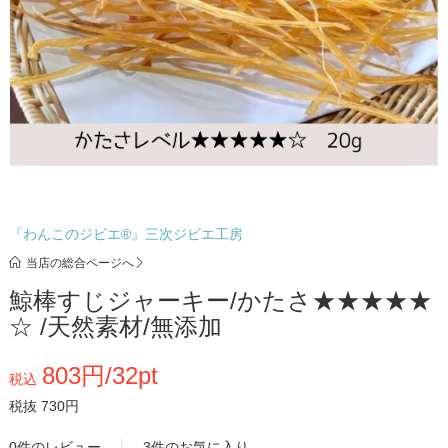
『わんこのジビエ®』三次ジビエ工房
当店の総合ページへ
鯨棒すじジャーキー/かたさ★★★★★
☆ /天然素材/無添加
803円/32pt
税込
税抜 730円
0件のレビュー
3件のお気に入り