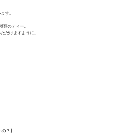
います。
種類のティー。
いただけますように。
いいの？】