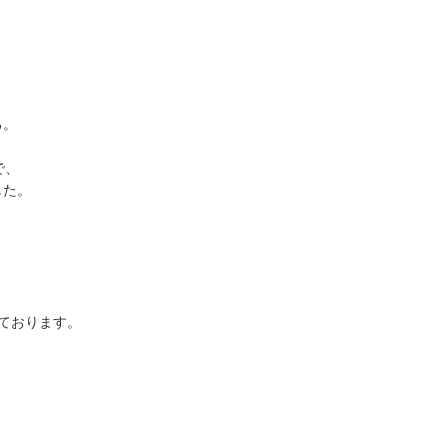
ろ。
で、
した。
ております。