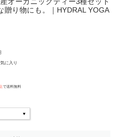
Set｜国産オーガニックティー3種セット
な贈り物にも。｜HYDRAL YOGA
円
お気に入り
以上
で送料無料