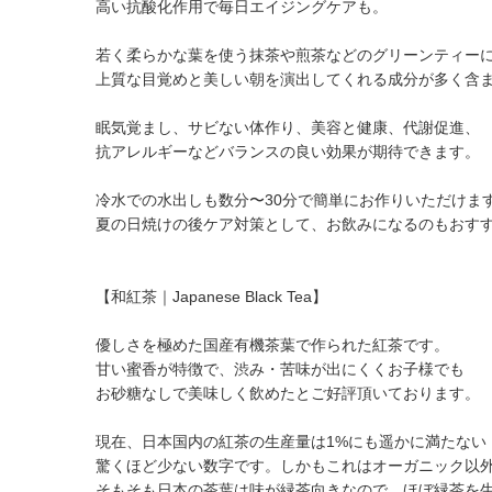
高い抗酸化作用で毎日エイジングケアも。
若く柔らかな葉を使う抹茶や煎茶などのグリーンティー
上質な目覚めと美しい朝を演出してくれる成分が多く含
眠気覚まし、サビない体作り、美容と健康、代謝促進、
抗アレルギーなどバランスの良い効果が期待できます。
冷水での水出しも数分〜30分で簡単にお作りいただけま
夏の日焼けの後ケア対策として、お飲みになるのもおす
【和紅茶｜Japanese Black Tea】
優しさを極めた国産有機茶葉で作られた紅茶です。
甘い蜜香が特徴で、渋み・苦味が出にくくお子様でも
お砂糖なしで美味しく飲めたとご好評頂いております。
現在、日本国内の紅茶の生産量は1%にも遥かに満たない「約
驚くほど少ない数字です。しかもこれはオーガニック以
そもそも日本の茶葉は味が緑茶向きなので、ほぼ緑茶を