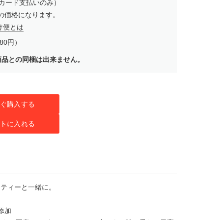
カード支払いのみ）
の価格になります。
け便とは
80円）
商品との同梱は出来ません。
ぐ購入する
トに入れる
なティーと一緒に。
添加