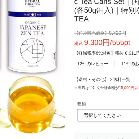
c Tea Cans 
(各50g缶入)｜特別
TEA
9,720円
【通常販売価格】
9,300円/555pt
税込
【軽減税率8%対象】
税抜
8,611
12件のレビュー
11件の
【送料・その他】
送料一覧
※当店はご注文合計金額が
15,000円
種類