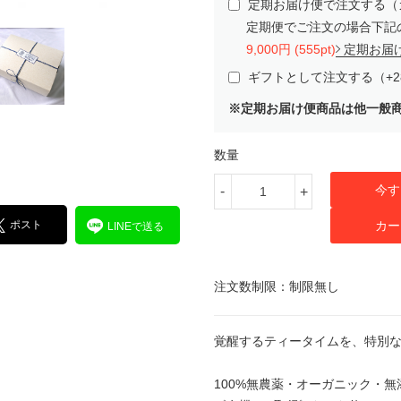
定期お届け便で注文する（
定期便でご注文の場合下記
9,000円 (555pt)
定期お届
ギフトとして注文する（+2
※定期お届け便商品は他一般
数量
今す
-
+
ポスト
カー
LINEで送る
注文数制限：制限無し
覚醒するティータイムを、特別
100%無農薬・オーガニック・無