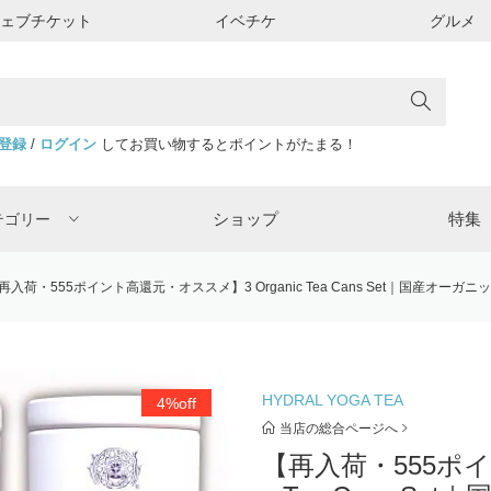
ウェブチケット
イベチケ
グルメ
登録
/
ログイン
してお買い物するとポイントがたまる！
ショップ
特集
テゴリー
再入荷・555ポイント高還元・オススメ】3 Organic Tea Cans Set｜国産オーガニ
HYDRAL YOGA TEA
4%off
当店の総合ページへ
【再入荷・555ポイ