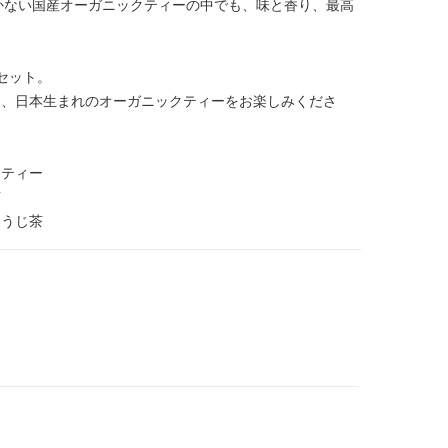
しかない国産オーガニックティーの中でも、味と香り、最高
セット。
な、日本生まれのオーガニックティーをお楽しみくださ
ンティー
茶
ほうじ茶