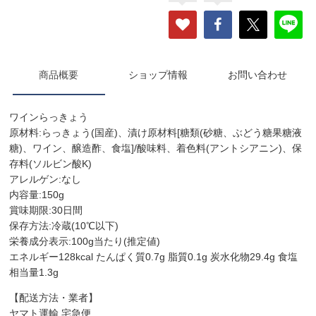
商品概要
ショップ情報
お問い合わせ
ワインらっきょう
原材料:らっきょう(国産)、漬け原材料[糖類(砂糖、ぶどう糖果糖液
糖)、ワイン、醸造酢、食塩]/酸味料、着色料(アントシアニン)、保
存料(ソルビン酸K)
アレルゲン:なし
内容量:150g
賞味期限:30日間
保存方法:冷蔵(10℃以下)
栄養成分表示:100g当たり(推定値)
エネルギー128kcal たんぱく質0.7g 脂質0.1g 炭水化物29.4g 食塩
相当量1.3g
【配送方法・業者】
ヤマト運輸 宅急便