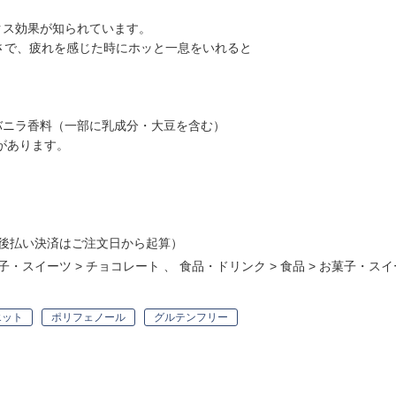
クス効果が知られています。
しさで、疲れを感じた時にホッと一息をいれると
バニラ香料（一部に乳成分・大豆を含む）
があります。
後払い決済はご注文日から起算）
子・スイーツ
>
チョコレート
、
食品・ドリンク
>
食品
>
お菓子・スイ
エット
ポリフェノール
グルテンフリー