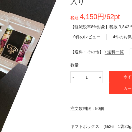
入り
4,150円/62pt
税込
【軽減税率8%対象】
税抜
3,842
0件のレビュー
4件のお
【送料・その他】
送料一覧
数量
今す
-
+
カー
注文数制限：50個
ギフトボックス (Gi26 1袋20