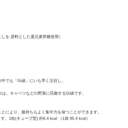
こしを 原料とした還元麦芽糖使用）
の中でも「Gi値」にいち早く注目し、
。
チョコは、キャベツなどの野菜に匹敵するGi値です。
ることにより、腹持ちもよく集中力を保つことができます。
ーブ型) 約6.4 kcal （1袋 95.4 kcal）