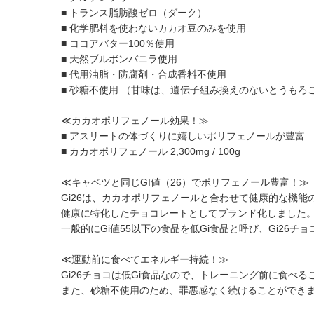
■ トランス脂肪酸ゼロ（ダーク）
■ 化学肥料を使わないカカオ豆のみを使用
■ ココアバター100％使用
■ 天然ブルボンバニラ使用
■ 代用油脂・防腐剤・合成香料不使用
■ 砂糖不使用 （甘味は、遺伝子組み換えのないとうもろ
≪カカオポリフェノール効果！≫
■ アスリートの体づくりに嬉しいポリフェノールが豊富
■ カカオポリフェノール 2,300mg / 100g
≪キャベツと同じGI値（26）でポリフェノール豊富！≫
Gi26は、カカオポリフェノールと合わせて健康的な機能
健康に特化したチョコレートとしてブランド化しました
一般的にGi値55以下の食品を低Gi食品と呼び、Gi26
≪運動前に食べてエネルギー持続！≫
Gi26チョコは低Gi食品なので、トレーニング前に食べ
また、砂糖不使用のため、罪悪感なく続けることができます。1粒(キュ