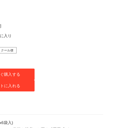
円
気に入り
クール便
ぐ購入する
トに入れる
gx6袋入)