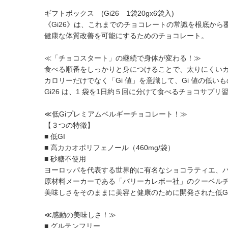
ギフトボックス (Gi26 1袋20gx6袋入)
《Gi26》は、これまでのチョコレートの常識を根底か
健康な体質改善を可能にするためのチョコレート。
≪「チョコスタート」の継続で身体が変わる！≫
食べる順番をしっかりと身につけることで、太りにくい
カロリーだけでなく「Gi 値」を意識して、Gi 値の低
Gi26 は、1 袋を1日約５回に分けて食べるチョコサプ
≪低Giプレミアムベルギーチョコレート！≫
【３つの特徴】
■ 低GI
■ 高カカオポリフェノール（460mg/袋）
■ 砂糖不使用
ヨーロッパを代表する世界的に有名なショコラティエ、
原材料メーカーである「バリーカレボー社」のクーベルチ
美味しさをそのままに美容と健康のために開発された低G
≪感動の美味しさ！≫
■ グルテンフリー