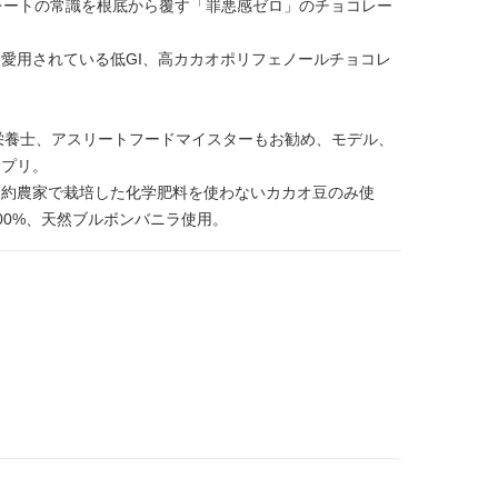
コレートの常識を根底から覆す「罪悪感ゼロ」のチョコレー
愛用されている低GI、高カカオポリフェノールチョコレ
理栄養士、アスリートフードマイスターもお勧め、モデル、
サプリ。
契約農家で栽培した化学肥料を使わないカカオ豆のみ使
00%、天然ブルボンバニラ使用。