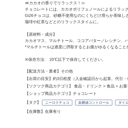
≪カカオの香りでリラックス！≫
チョコレートには、カカオポリフェノールによるリラッ
Gi26チョコは、砂糖不使用なのにくちどけ滑らか美味
珈琲や紅茶などとのリラックスタイムに。
【原材料・成分】
カカオマス、マルチトール、ココアバター／レシチン、
*マルチトールは過度に摂取するとお腹がゆるくなること
※保存方法: 20℃以下で保存してください。
【配送方法・業者】その他
【出荷の目安】約3日程度（入金確認日から起算。代引・
【ツクツク商品カテゴリ】
食品・ドリンク
>
食品
>
お菓
【ショップ商品カテゴリ】
チョコレート
【タグ】
ニーロクチョコ
血糖値コントロール
ダイ
【在庫数】在庫有り