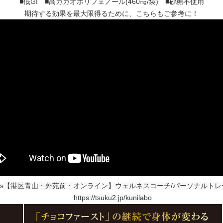
■低GI ■高カカオポリフェノール(460㎎/袋) ■砂糖不使用
期待する効果を最大限得るために、こちらもご参考に！
ts
【港区青山・外苑前・オンライン】ウェルネスコーチ/パーソナルトレ
https://tsuku2.jp/kunilabo