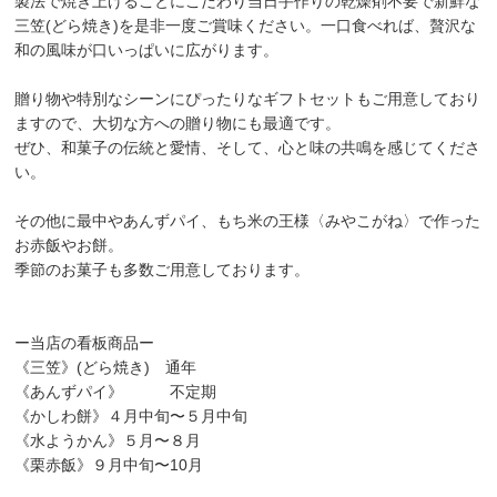
製法で焼き上げることにこだわり当日手作りの乾燥剤不要で新鮮な
三笠(どら焼き)を是非一度ご賞味ください。一口食べれば、贅沢な
和の風味が口いっぱいに広がります。
贈り物や特別なシーンにぴったりなギフトセットもご用意しており
ますので、大切な方への贈り物にも最適です。
ぜひ、和菓子の伝統と愛情、そして、心と味の共鳴を感じてくださ
い。
その他に最中やあんずパイ、もち米の王様〈みやこがね〉で作った
お赤飯やお餅。
季節のお菓子も多数ご用意しております。
ー当店の看板商品ー
《三笠》(どら焼き) 通年
《あんずパイ》 不定期
《かしわ餅》４月中旬〜５月中旬
《水ようかん》５月〜８月
《栗赤飯》９月中旬〜10月