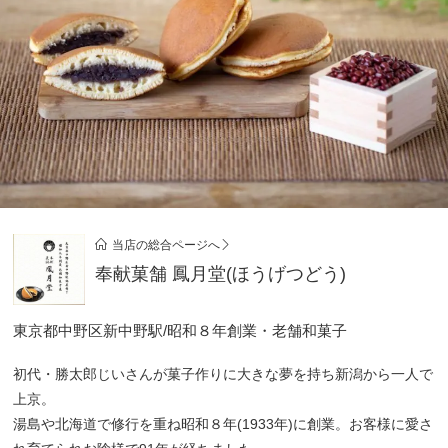
当店の総合ページへ
奉献菓舗 鳳月堂(ほうげつどう)
東京都中野区新中野駅/昭和８年創業・老舗和菓子
初代・勝太郎じいさんが菓子作りに大きな夢を持ち新潟から一人で
上京。
湯島や北海道で修行を重ね昭和８年(1933年)に創業。お客様に愛さ