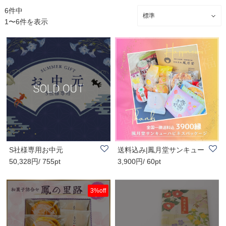
6件中
1〜6件を表示
S社様専用お中元
送料込み|鳳月堂サンキュー
50,328円/ 755pt
3,900円/ 60pt
ハピネスパッ..
3%off