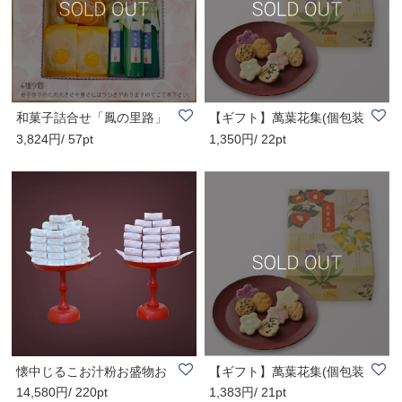
和菓子詰合せ「鳳の里路」
【ギフト】萬葉花集(個包装
3,824円/ 57pt
1,350円/ 22pt
送料込み
お煎餅) ３箱..
懐中じるこお汁粉お盛物お
【ギフト】萬葉花集(個包装
14,580円/ 220pt
1,383円/ 21pt
供物(立正佼成..
お煎餅)1箱〜2..