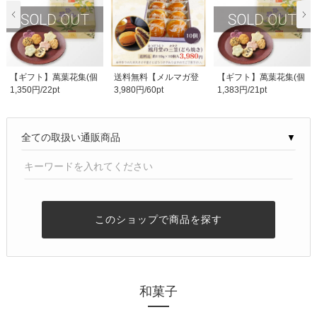
【ギフト】萬葉花集(個
送料無料【メルマガ登
【ギフト】萬葉花集(個
1,350円/22pt
3,980円/60pt
1,383円/21pt
包装お煎餅) ３箱..
録特典１回限り】三..
包装お煎餅)1箱〜2..
▼
このショップで商品を探す
和菓子