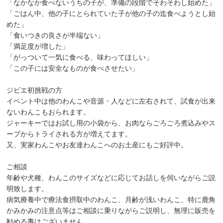
「なかなか食べないうちの子が、準備の段階でそわそわし始めた」
「ごはん中、他の子にとられていた子が他の子の迄食べようとし始
めた」
「食いつきの良さが半端ない」
「満足度が増した」
「がっついて一気に食べる、味わってほしい」
「この子には安全なものが食べさせたい」
ジビエ初挑戦の方
イベント中は他のわんこや音源・人などに左右されて、試食が出来
ないわんこもおられます。
ジャーキーではお試し用の小袋から、お肉ならごろごろ煮込みやス
ープからトライされる方が増えてます。
又、実家わんこやお友達わんこへのお土産にもご好評中。
ご相談
年齢や犬種、わんこのサイズなどに応じてお話しを伺いながらご説
明致します。
病気療養中で療法食摂取中のわんこ、月齢が浅いわんこ、特に鹿角
かみかみの注意点等はご相談に乗りながらご説明し、無理に販売を
勧める事はございません。