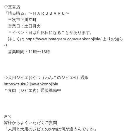
◇直営店
『晴る晴る』〜ＨＡＲＵＢＡＲＵ〜
三次市下川立町
営業日：土日月火
＊イベント日は店休日になることがあります。
詳しくは
https://www.instagram.com/wankonojibie/
よりお知ら
せ
営業時間：11時〜16時
◇犬用ジビエおやつ（わんこのジビエ®）通販
https://tsuku2.jp/wankonojibie
＊食肉（ジビエ肉）通販準備中
さて
皆様からよくいただくご質問
「人用と犬用のジビエのお肉は何が違うんですか」