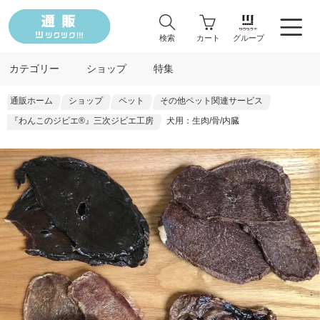
検索
カート
グループ
カテゴリー
ショップ
特集
通販ホーム
ショップ
ペット
その他ペット関連サービス
『わんこのジビエ®』三次ジビエ工房
犬用：生肉/骨/内臓