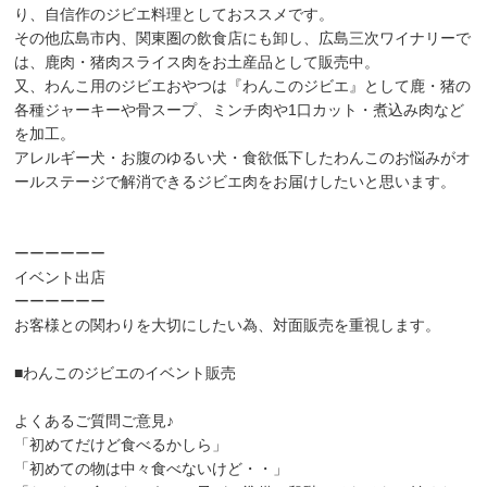
り、自信作のジビエ料理としておススメです。
その他広島市内、関東圏の飲食店にも卸し、広島三次ワイナリーで
は、鹿肉・猪肉スライス肉をお土産品として販売中。
又、わんこ用のジビエおやつは『わんこのジビエ』として鹿・猪の
各種ジャーキーや骨スープ、ミンチ肉や1口カット・煮込み肉など
を加工。
アレルギー犬・お腹のゆるい犬・食欲低下したわんこのお悩みがオ
ールステージで解消できるジビエ肉をお届けしたいと思います。
ーーーーーー
イベント出店
ーーーーーー
お客様との関わりを大切にしたい為、対面販売を重視します。
■わんこのジビエのイベント販売
よくあるご質問ご意見♪
「初めてだけど食べるかしら」
「初めての物は中々食べないけど・・」