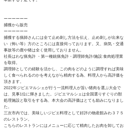
ーーーーーー
捕獲から販売
ーーーーーー
捕獲する猟師さんには全て止め刺し方法を伝え、止め刺しが出来な
い（怖い等）方のところには直接伺っております。又、病気・交通
事故等の鹿や猪は全く使用しておりません。
社長はわな猟免許 ・第一種銃猟免許・調理師免許/施設:食肉処理業
を取得。
調理師としての経験を活かし、この肉をどのように調理すれば美味
しく食べられるのかを考えながら精肉する為、料理人から高評価を
頂きます。
2022年ジビエマルシェが行う一流料理人が旨い猪肉を選ぶ大会で
は、見事1位に輝きました。ジビエマルシェは全国選りすぐりの獣
処理施設と取引をする為、本大会の高評価はとても励みになりまし
た。
三次市内では、美味しいジビエ料理として好評の物産館みわ３７５
のレストラン。
こちらのレストランにはメニューに応じて精肉したお肉を卸してお