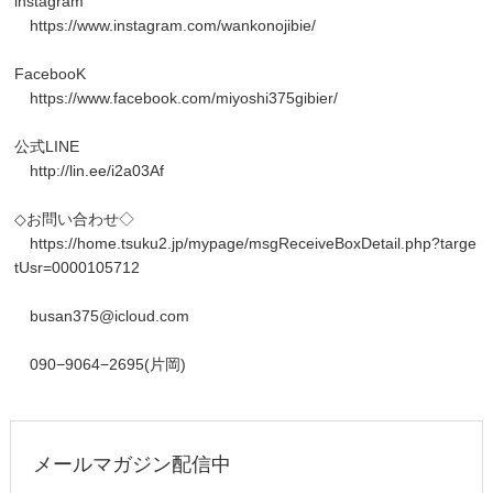
instagram
https://www.instagram.com/wankonojibie/
FacebooK
https://www.facebook.com/miyoshi375gibier/
公式LINE
http://lin.ee/i2a03Af
◇お問い合わせ◇
https://home.tsuku2.jp/mypage/msgReceiveBoxDetail.php?targe
tUsr=0000105712
busan375@icloud.com
090−9064−2695(片岡)
メールマガジン配信中