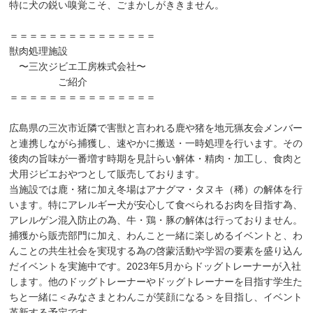
特に犬の鋭い嗅覚こそ、ごまかしがききません。
＝＝＝＝＝＝＝＝＝＝＝＝＝＝＝
獣肉処理施設
〜三次ジビエ工房株式会社〜
ご紹介
＝＝＝＝＝＝＝＝＝＝＝＝＝＝＝
広島県の三次市近隣で害獣と言われる鹿や猪を地元猟友会メンバー
と連携しながら捕獲し、速やかに搬送・一時処理を行います。その
後肉の旨味が一番増す時期を見計らい解体・精肉・加工し、食肉と
犬用ジビエおやつとして販売しております。
当施設では鹿・猪に加え冬場はアナグマ・タヌキ（稀）の解体を行
います。特にアレルギー犬が安心して食べられるお肉を目指す為、
アレルゲン混入防止の為、牛・鶏・豚の解体は行っておりません。
捕獲から販売部門に加え、わんこと一緒に楽しめるイベントと、わ
んことの共生社会を実現する為の啓蒙活動や学習の要素を盛り込ん
だイベントを実施中です。2023年5月からドッグトレーナーが入社
します。他のドッグトレーナーやドッグトレーナーを目指す学生た
ちと一緒に＜みなさまとわんこが笑顔になる＞を目指し、イベント
革新する予定です。