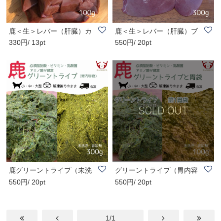
鹿＜生＞レバー（肝臓）カ
鹿＜生＞レバー（肝臓）ブ
330円/ 13pt
550円/ 20pt
ット100g
ロック300g
鹿グリーントライプ（未洗
グリーントライプ（胃内容
550円/ 20pt
550円/ 20pt
浄・非加熱の胃..
物）と鹿の胃袋..
1/1