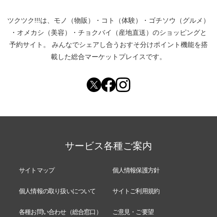
ツクツク!!!は、
モノ（物販）
・
コト（体験）
・
ゴチソウ（グルメ）
・
オメカシ（美容）
・
チョクバイ（産地直送）
のショッピングと
予約サイト。
みんなでシェアし合う
おすそ分けポイント機能
を搭
載した総合マーケットプレイスです。
サービス各種ご案内
サイトマップ
個人情報保護方針
個人情報の取り扱いについて
サイトご利用規約
各種お問い合わせ（総合窓口）
ご意見・ご要望