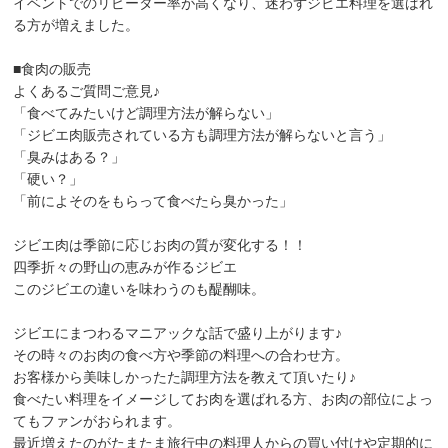
イベントでのリピーター率が高くなり、迷わずジビエ料理を選ばれ
る方が増えました。
■食肉の販売
よくあるご質問ご意見♪
「食べてみたいけど調理方法が解らない」
「ジビエ肉販売されている方も調理方法が解らないと言う」
「臭みはある？」
「硬い？」
「前によそのをもらって食べたら臭かった」
ジビエ肉は季節に応じお肉の質が変化する！！
四季折々の野山の恵みが作るジビエ
このジビエの違いを味わうのも醍醐味。
ジビエにまつわるマニアックな話で盛り上がります♪
その時々のお肉の食べ方や季節の料理への合わせ方。
お客様から美味しかったた調理方法を教えて頂いたり♪
食べたい料理をイメージしてお肉を選ばれる方、お肉の部位によっ
てもファンがおられます。
最近増えたのがたまたま旅行中の料理人からの買い付けや定期的に