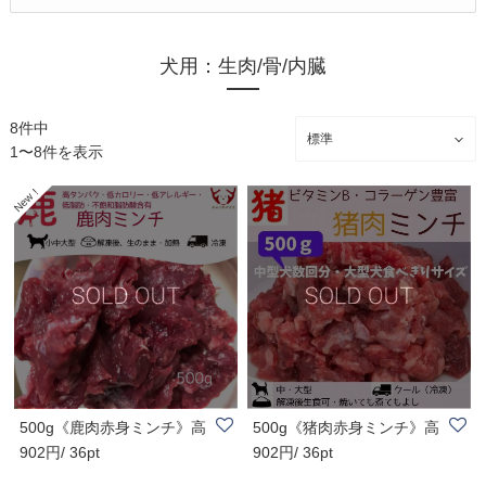
犬用：生肉/骨/内臓
8件中
1〜8件を表示
500g《鹿肉赤身ミンチ》高
500g《猪肉赤身ミンチ》高
902円/ 36pt
902円/ 36pt
タンパク質・低..
タンパク・低カ..