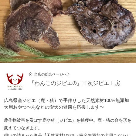
当店の総合ページへ
『わんこのジビエ®』三次ジビエ工房
広島県産ジビエ（鹿・猪）で手作りした天然素材100%無添加
犬用おやつ〜あなたの愛犬の健康を応援します〜
農作物被害を及ぼす鹿や猪（ジビエ）を捕獲中。鹿・猪の命を形を
変えてつなぎます。
想いの詰まった逸品【天然素材100％・完全無添加の犬用こだわり