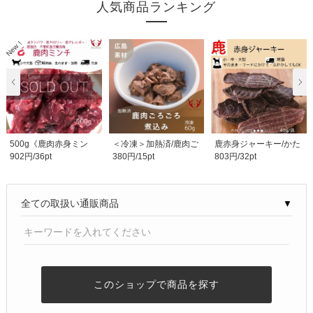
人気商品ランキング
500g《鹿肉赤身ミン
＜冷凍＞加熱済/鹿肉ご
鹿赤身ジャーキー/かた
902円/36pt
380円/15pt
803円/32pt
チ》高タンパク質・低..
ろごろ煮込み
さ★★☆☆☆☆/天然素
材..
▼
このショップで商品を探す