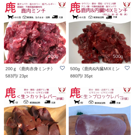
200ｇ《鹿肉赤身ミンチ》
500g《鹿肉&内臓MIXミン
583円/ 23pt
880円/ 35pt
高タンパク質・..
チ》タウリン・鉄..