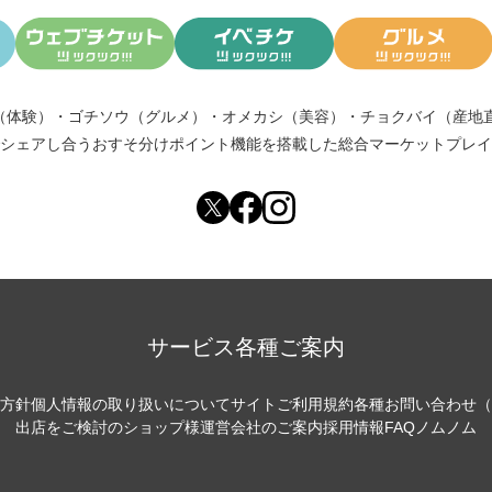
（体験）
・
ゴチソウ（グルメ）
・
オメカシ（美容）
・
チョクバイ（産地
シェアし合う
おすそ分けポイント機能
を搭載した総合マーケットプレイ
サービス各種ご案内
方針
個人情報の取り扱いについて
サイトご利用規約
各種お問い合わせ（
出店をご検討のショップ様
運営会社のご案内
採用情報
FAQ
ノムノム