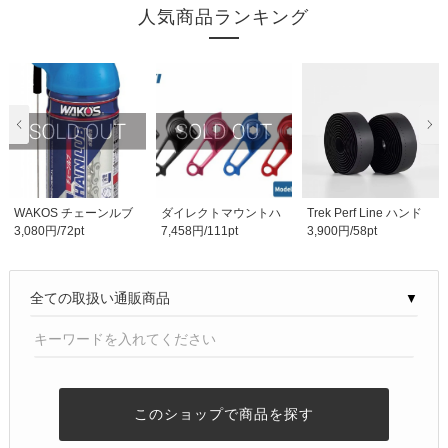
人気商品ランキング
WAKOS チェーンルブ
ダイレクトマウントハ
Trek Perf Line ハンド
3,080円/72pt
7,458円/111pt
3,900円/58pt
ンガー UDH-DM1 UD
ルバーテープセッ..
H..
▼
このショップで商品を探す