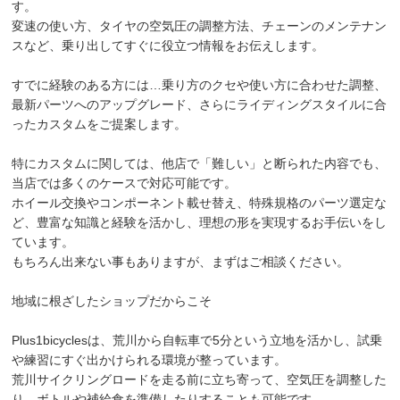
す。
変速の使い方、タイヤの空気圧の調整方法、チェーンのメンテナン
スなど、乗り出してすぐに役立つ情報をお伝えします。
すでに経験のある方には…乗り方のクセや使い方に合わせた調整、
最新パーツへのアップグレード、さらにライディングスタイルに合
ったカスタムをご提案します。
特にカスタムに関しては、他店で「難しい」と断られた内容でも、
当店では多くのケースで対応可能です。
ホイール交換やコンポーネント載せ替え、特殊規格のパーツ選定な
ど、豊富な知識と経験を活かし、理想の形を実現するお手伝いをし
ています。
もちろん出来ない事もありますが、まずはご相談ください。
地域に根ざしたショップだからこそ
Plus1bicyclesは、荒川から自転車で5分という立地を活かし、試乗
や練習にすぐ出かけられる環境が整っています。
荒川サイクリングロードを走る前に立ち寄って、空気圧を調整した
り、ボトルや補給食を準備したりすることも可能です。