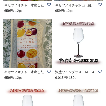
キセツノオチャ 水出し紅
キセツノオチャ水出し紅
659円/ 12pt
659円/ 12pt
茶 ライチ×マ..
茶 白桃×ア−ルグ..
キセツノオチャ 水出し紅
漆塗ワイングラス Ｍ ４
659円/ 12pt
6,015円/ 180pt
茶 マンゴー×..
３０ｍｌ 曙