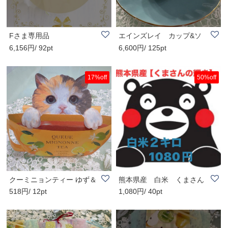
Fさま専用品
エインズレイ カップ&ソ
6,156円/ 92pt
6,600円/ 125pt
−サ−
17%off
50%off
クーミニョンティー ゆず＆
熊本県産 白米 くまさん
518円/ 12pt
1,080円/ 40pt
アールグレイ
の輝き（２キロ）