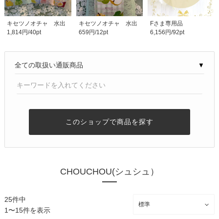
キセツノオチャ 水出
キセツノオチャ 水出
Fさま専用品
1,814円/40pt
659円/12pt
6,156円/92pt
し紅茶 3種類セット
し紅茶 マスカット..
▼
このショップで商品を探す
CHOUCHOU(シュシュ）
25件中
1〜15件を表示