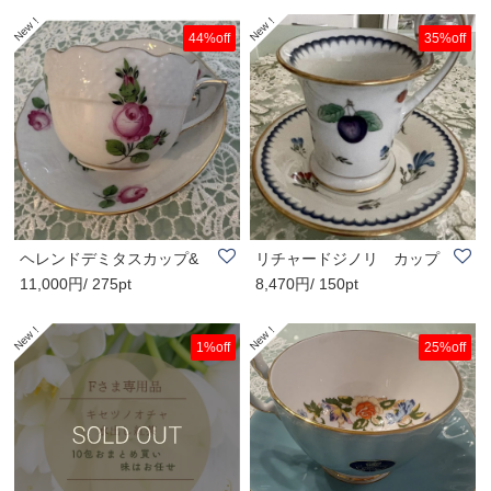
44%off
35%off
ヘレンドデミタスカップ&
リチャードジノリ カップ
11,000円/ 275pt
8,470円/ 150pt
ソ−サ−
&ソ−サ−
1%off
25%off