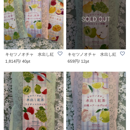
キセツノオチャ 水出し紅
キセツノオチャ 水出し紅
1,814円/ 40pt
659円/ 12pt
茶 3種類セット
茶 マスカット..